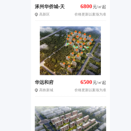
6800
涿州华侨城•天
元/㎡起
高新区
价格更新以案场为准
鹅堡
6500
华远和府
元/㎡起
高铁新城
价格更新以案场为准