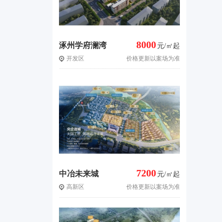
8000
涿州学府澜湾
元/㎡起
开发区
价格更新以案场为准
三期
7200
中冶未来城
元/㎡起
高新区
价格更新以案场为准