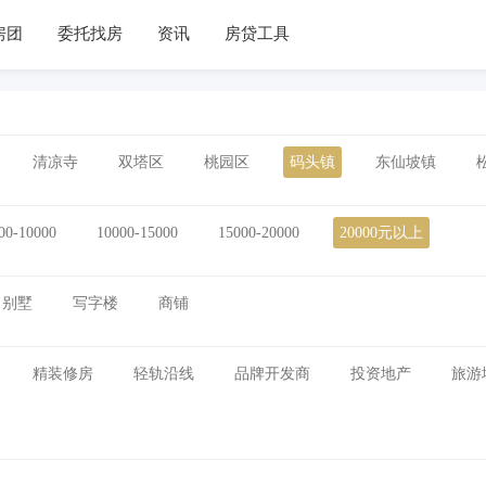
房团
委托找房
资讯
房贷工具
清凉寺
双塔区
桃园区
码头镇
东仙坡镇
00-10000
10000-15000
15000-20000
20000元以上
别墅
写字楼
商铺
精装修房
轻轨沿线
品牌开发商
投资地产
旅游