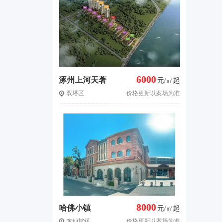
6000
涿州上河天著
元/㎡起
双塔区
价格更新以案场为准
8000
哈佛小镇
元/㎡起
东仙坡镇
价格更新以案场为准