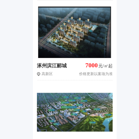
7000
涿州滨江郦城
元/㎡起
高新区
价格更新以案场为准