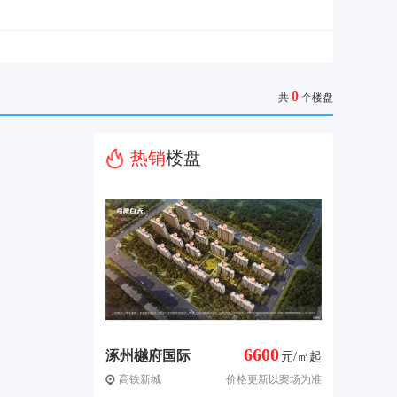
0
共
个楼盘
热销
楼盘
6600
涿州樾府国际
元/㎡起
高铁新城
价格更新以案场为准