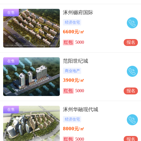
涿州樾府国际
在售
经济住宅
6600
元/㎡
红包
5000
报名
范阳世纪城
在售
商业地产
3900
元/㎡
红包
5000
报名
涿州华融现代城
在售
经济住宅
8000
元/㎡
红包
5000
报名