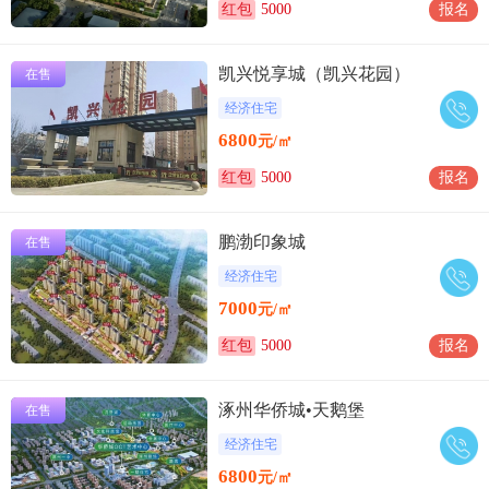
红包
5000
报名
凯兴悦享城（凯兴花园）
在售
经济住宅
6800
元/㎡
红包
5000
报名
鹏渤印象城
在售
经济住宅
7000
元/㎡
红包
5000
报名
涿州华侨城•天鹅堡
在售
经济住宅
6800
元/㎡