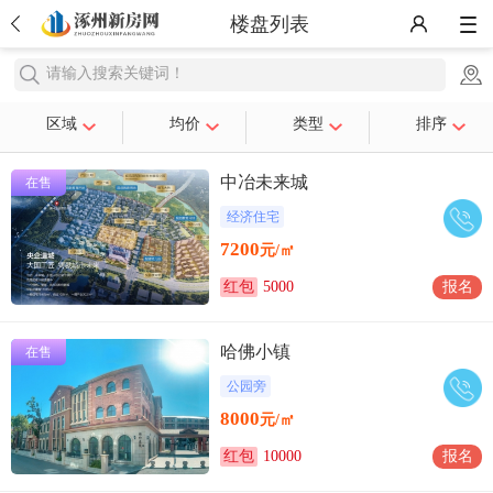
楼盘列表
请输入搜索关键词！
区域
均价
类型
排序
中冶未来城
在售
经济住宅
7200
元/㎡
红包
5000
报名
哈佛小镇
在售
公园旁
8000
元/㎡
红包
10000
报名