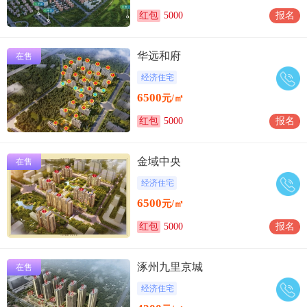
红包
5000
报名
华远和府
在售
经济住宅
6500
元/㎡
红包
5000
报名
金域中央
在售
经济住宅
6500
元/㎡
红包
5000
报名
涿州九里京城
在售
经济住宅