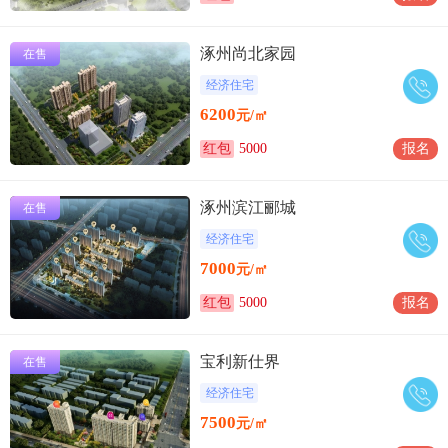
涿州尚北家园
在售
经济住宅
6200
元/㎡
红包
5000
报名
涿州滨江郦城
在售
经济住宅
7000
元/㎡
红包
5000
报名
宝利新仕界
在售
经济住宅
7500
元/㎡