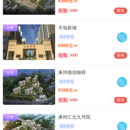
4300
元/㎡
红包
5000
报名
天地新城
在售
经济住宅
6800
元/㎡
红包
5000
报名
涿州德信御府
在售
经济住宅
9500
元/㎡
红包
5000
报名
涿州汇元九号院
在售
经济住宅