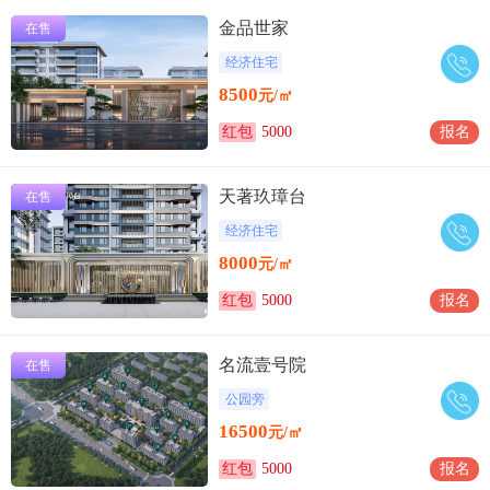
金品世家
在售
经济住宅
8500
元/㎡
红包
5000
报名
天著玖璋台
在售
经济住宅
8000
元/㎡
红包
5000
报名
名流壹号院
在售
公园旁
16500
元/㎡
红包
5000
报名