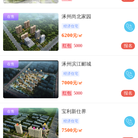
涿州尚北家园
在售
经济住宅
6200
元/㎡
红包
5000
报名
涿州滨江郦城
在售
经济住宅
7000
元/㎡
红包
5000
报名
宝利新仕界
在售
经济住宅
7500
元/㎡