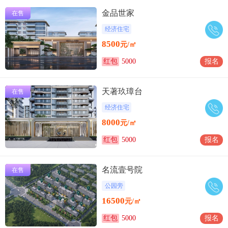
金品世家
在售
经济住宅
8500
元/㎡
红包
5000
报名
天著玖璋台
在售
经济住宅
8000
元/㎡
红包
5000
报名
名流壹号院
在售
公园旁
16500
元/㎡
红包
5000
报名