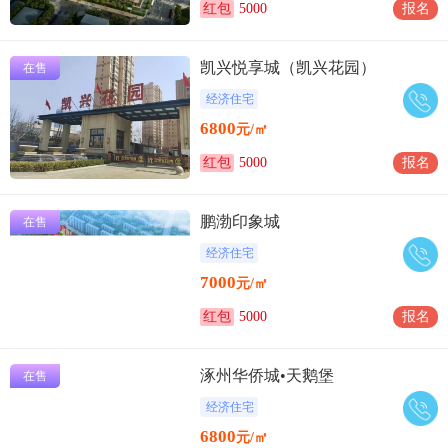
红包
5000
报名
凯兴悦享城（凯兴花园）
在售
经济住宅
6800
元/㎡
红包
5000
报名
鹏渤印象城
在售
经济住宅
7000
元/㎡
红包
5000
报名
涿州华侨城•天鹅堡
在售
经济住宅
6800
元/㎡