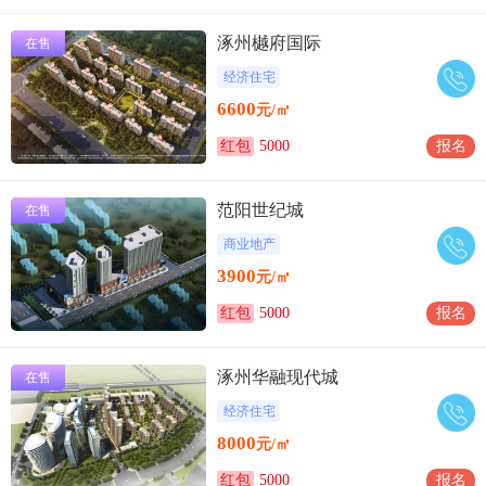
涿州樾府国际
在售
经济住宅
6600
元/㎡
红包
5000
报名
范阳世纪城
在售
商业地产
3900
元/㎡
红包
5000
报名
涿州华融现代城
在售
经济住宅
8000
元/㎡
红包
5000
报名