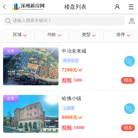
楼盘列表
请输入搜索关键词！
区域
均价
类型
排序
中冶未来城
在售
经济住宅
7200
元/㎡
红包
5000
报名
哈佛小镇
在售
公园旁
8000
元/㎡
红包
10000
报名