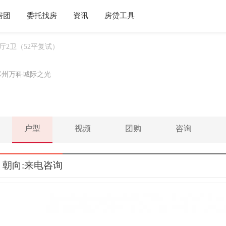
房团
委托找房
资讯
房贷工具
2厅2卫（52平复试）
涿州万科城际之光
户型
视频
团购
咨询
万 朝向:来电咨询