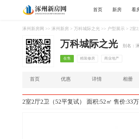
首页
新房
看
涿州新房网
>>
涿州新房
>
万科城际之光
>>
户型展示
> 2室
万科城际之光
别名：
在售
精装修房
商业地产
首页
优惠
详情
相册
2室2厅2卫（52平复试） 面积:52㎡ 售价:33