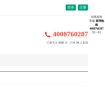
登录
注册
在线咨询
客服
咨询热
线
4008760287
4008760287
扫一扫
已被关注
6341
次 , 已有
34
人参团