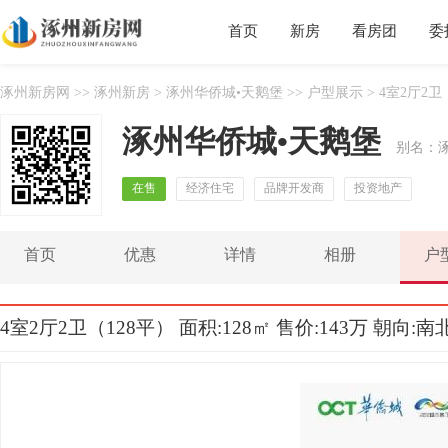
首页
新房
看房团
委
涿州新房网
>>
涿州新房
>
涿州华侨城•天鹅堡
>>
户型展示
> 4室2厅2卫
涿州华侨城•天鹅堡
别名：
在售
经济住宅
品牌开发商
投资地产
首页
优惠
详情
相册
户
4室2厅2卫（128平） 面积:128㎡ 售价:143万 朝向:南