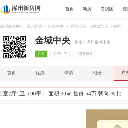
首页
新房
看房团
委
涿州新房网
>>
涿州新房
>
金域中央
>>
户型展示
> 2室2厅1卫（90平）
金域中央
别名：涿州金域中央
在售
经济住宅
生态宜居房
首页
优惠
详情
相册
户
2室2厅1卫（90平） 面积:90㎡ 售价:64万 朝向:南北