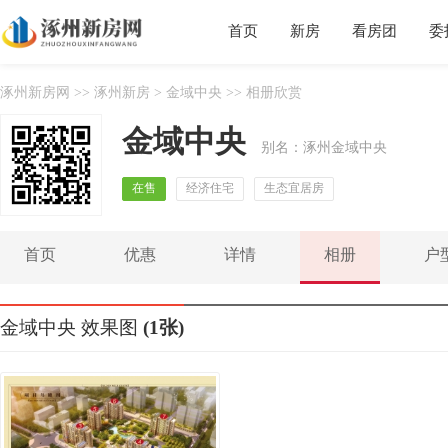
首页
新房
看房团
委
涿州新房网
>>
涿州新房
>
金域中央
>> 相册欣赏
金域中央
别名：涿州金域中央
在售
经济住宅
生态宜居房
首页
优惠
详情
相册
户
金域中央
效果图
(1张)