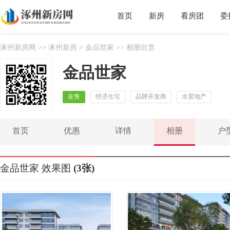
首页
新房
看房团
委
涿州新房网
>>
涿州新房
>
金品世家
>> 相册欣赏
金品世家
在售
经济住宅
品牌开发商
水景地产
首页
优惠
详情
相册
户
金品世家
效果图
(3张)