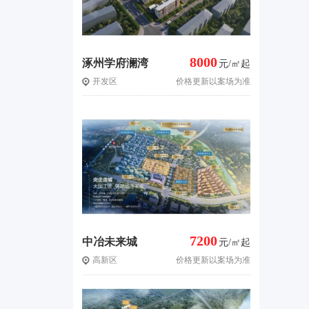
8000
涿州学府澜湾
元/㎡起
开发区
价格更新以案场为准
三期
7200
中冶未来城
元/㎡起
高新区
价格更新以案场为准