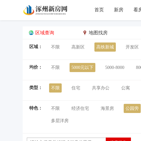
首页
新房
看
区域查询
地图找房
区域：
不限
高新区
高铁新城
开发区
均价：
不限
5000元以下
5000-8000
80
类型：
不限
住宅
共享办公
公寓
特色：
不限
经济住宅
海景房
公园旁
多层洋房