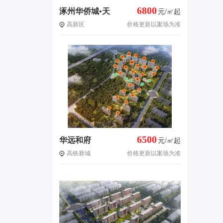
6800
涿州华侨城•天
元/㎡起
高新区
价格更新以案场为准
鹅堡
6500
华远和府
元/㎡起
高铁新城
价格更新以案场为准