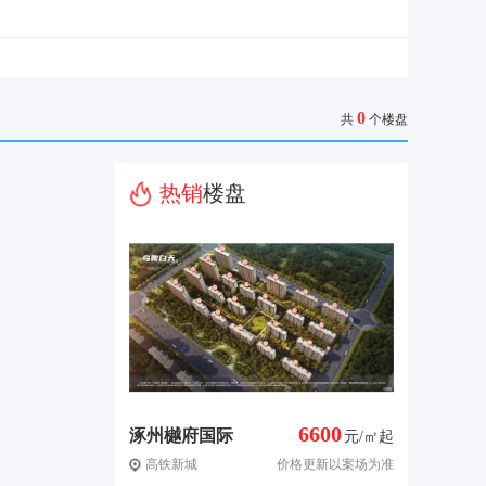
0
共
个楼盘
热销
楼盘
6600
涿州樾府国际
元/㎡起
高铁新城
价格更新以案场为准