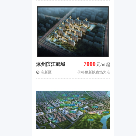
7000
涿州滨江郦城
元/㎡起
高新区
价格更新以案场为准