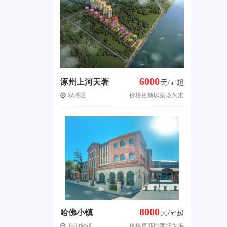
6000
涿州上河天著
元/㎡起
双塔区
价格更新以案场为准
8000
哈佛小镇
元/㎡起
东仙坡镇
价格更新以案场为准