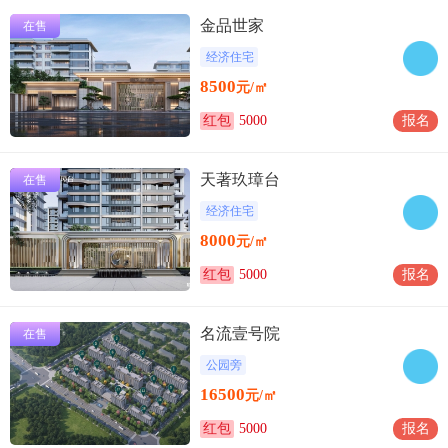
金品世家
在售
经济住宅
8500
元/㎡
红包
5000
报名
天著玖璋台
在售
经济住宅
8000
元/㎡
红包
5000
报名
名流壹号院
在售
公园旁
16500
元/㎡
红包
5000
报名