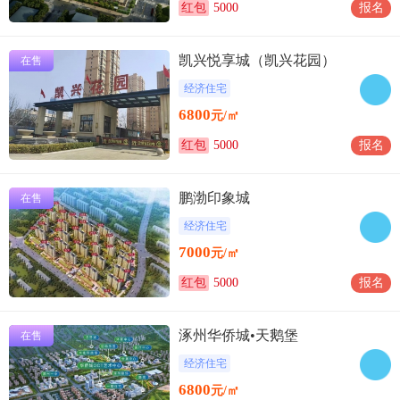
红包
5000
报名
凯兴悦享城（凯兴花园）
在售
经济住宅
6800
元/㎡
红包
5000
报名
鹏渤印象城
在售
经济住宅
7000
元/㎡
红包
5000
报名
涿州华侨城•天鹅堡
在售
经济住宅
6800
元/㎡