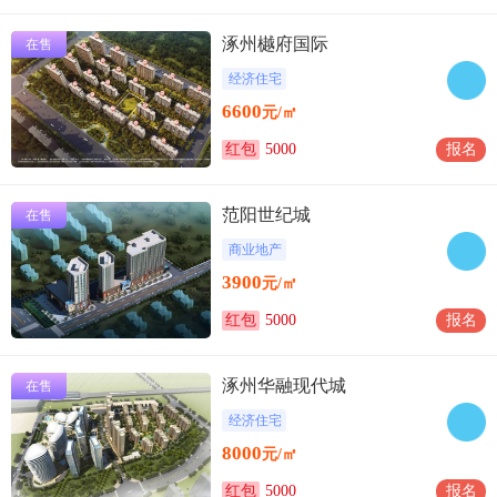
涿州樾府国际
在售
经济住宅
6600
元/㎡
红包
5000
报名
范阳世纪城
在售
商业地产
3900
元/㎡
红包
5000
报名
涿州华融现代城
在售
经济住宅
8000
元/㎡
红包
5000
报名