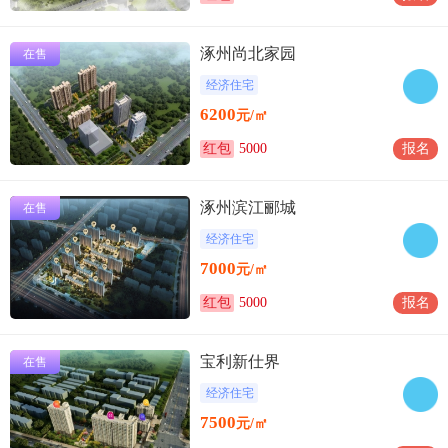
涿州尚北家园
在售
经济住宅
6200
元/㎡
红包
5000
报名
涿州滨江郦城
在售
经济住宅
7000
元/㎡
红包
5000
报名
宝利新仕界
在售
经济住宅
7500
元/㎡