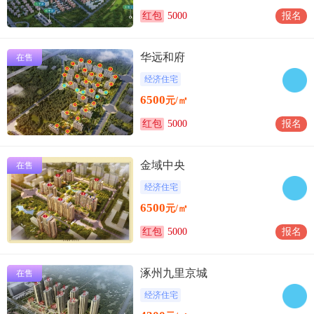
红包
5000
报名
华远和府
在售
经济住宅
6500
元/㎡
红包
5000
报名
金域中央
在售
经济住宅
6500
元/㎡
红包
5000
报名
涿州九里京城
在售
经济住宅