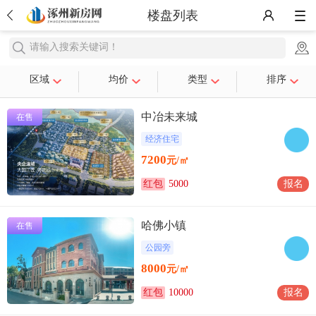
楼盘列表
请输入搜索关键词！
区域
均价
类型
排序
中冶未来城
在售
经济住宅
7200
元/㎡
红包
5000
报名
哈佛小镇
在售
公园旁
8000
元/㎡
红包
10000
报名