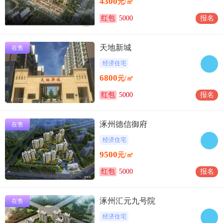
4300
元/㎡
红包
5000
报名
天地新城
在售
经济住宅
6800
元/㎡
红包
5000
报名
涿州德信御府
在售
经济住宅
9500
元/㎡
红包
5000
报名
涿州汇元九号院
在售
经济住宅