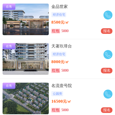
金品世家
在售
经济住宅
8500
元/㎡
红包
5000
报名
天著玖璋台
在售
经济住宅
8000
元/㎡
红包
5000
报名
名流壹号院
在售
公园旁
16500
元/㎡
红包
5000
报名