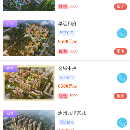
红包
5000
报名
华远和府
在售
经济住宅
6500
元/㎡
红包
5000
报名
金域中央
在售
经济住宅
6500
元/㎡
红包
5000
报名
涿州九里京城
在售
经济住宅