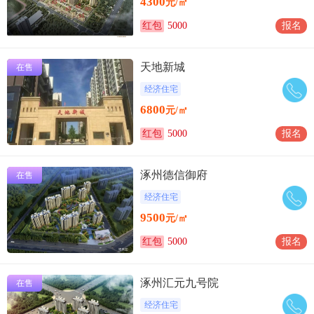
4300
元/㎡
红包
5000
报名
天地新城
在售
经济住宅
6800
元/㎡
红包
5000
报名
涿州德信御府
在售
经济住宅
9500
元/㎡
红包
5000
报名
涿州汇元九号院
在售
经济住宅