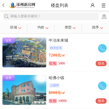
楼盘列表
请输入搜索关键词！
区域
均价
类型
排序
中冶未来城
在售
经济住宅
7200
元/㎡
红包
5000
报名
哈佛小镇
在售
公园旁
8000
元/㎡
红包
10000
报名