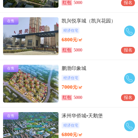
红包
5000
报名
凯兴悦享城（凯兴花园）
在售
经济住宅
6800
元/㎡
红包
5000
报名
鹏渤印象城
在售
经济住宅
7000
元/㎡
红包
5000
报名
涿州华侨城•天鹅堡
在售
经济住宅
6800
元/㎡