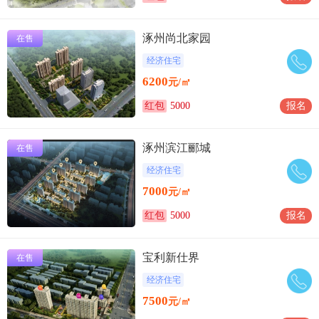
涿州尚北家园
在售
经济住宅
6200
元/㎡
红包
5000
报名
涿州滨江郦城
在售
经济住宅
7000
元/㎡
红包
5000
报名
宝利新仕界
在售
经济住宅
7500
元/㎡