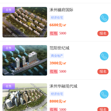
涿州樾府国际
在售
经济住宅
6600
元/㎡
红包
5000
报名
范阳世纪城
在售
商业地产
3900
元/㎡
红包
5000
报名
涿州华融现代城
在售
经济住宅
8000
元/㎡
红包
5000
报名