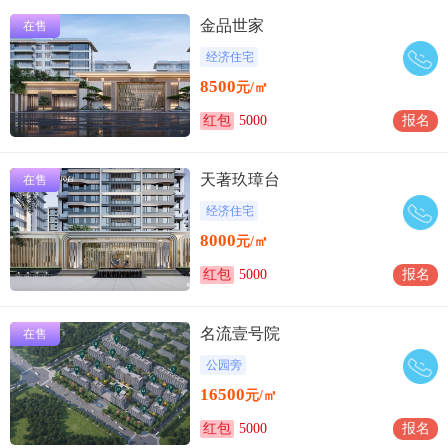
金品世家
在售
经济住宅
8500
元/㎡
红包
5000
报名
天著玖璋台
在售
经济住宅
8000
元/㎡
红包
5000
报名
名流壹号院
在售
公园旁
16500
元/㎡
红包
5000
报名