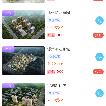
涿州尚北家园
在售
经济住宅
6200
元/㎡
红包
5000
报名
涿州滨江郦城
在售
经济住宅
7000
元/㎡
红包
5000
报名
宝利新仕界
在售
经济住宅
7500
元/㎡