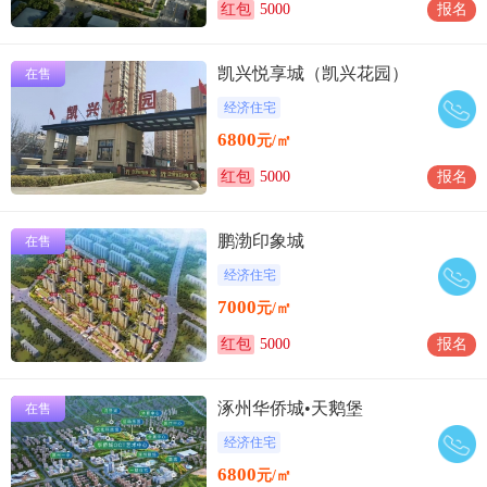
红包
5000
报名
凯兴悦享城（凯兴花园）
在售
经济住宅
6800
元/㎡
红包
5000
报名
鹏渤印象城
在售
经济住宅
7000
元/㎡
红包
5000
报名
涿州华侨城•天鹅堡
在售
经济住宅
6800
元/㎡