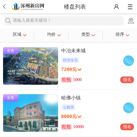
楼盘列表
请输入搜索关键词！
区域
均价
类型
排序
中冶未来城
在售
经济住宅
7200
元/㎡
红包
5000
报名
哈佛小镇
在售
公园旁
8000
元/㎡
红包
10000
报名