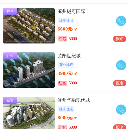
涿州樾府国际
在售
经济住宅
6600
元/㎡
红包
5000
报名
范阳世纪城
在售
商业地产
3900
元/㎡
红包
5000
报名
涿州华融现代城
在售
经济住宅
8000
元/㎡
红包
5000
报名