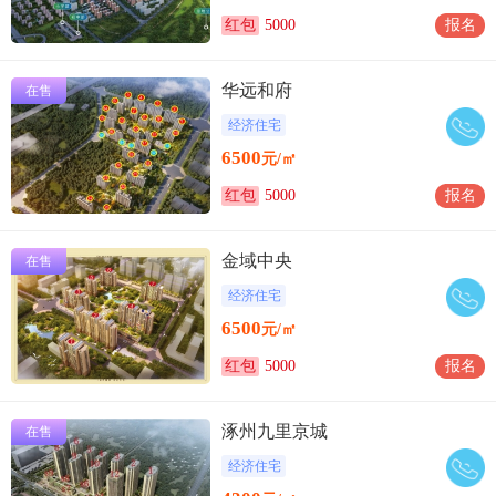
红包
5000
报名
华远和府
在售
经济住宅
6500
元/㎡
红包
5000
报名
金域中央
在售
经济住宅
6500
元/㎡
红包
5000
报名
涿州九里京城
在售
经济住宅