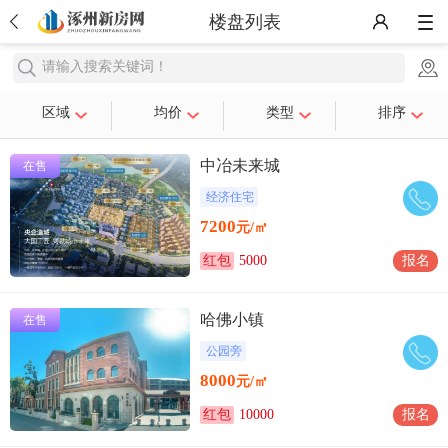
楼盘列表
请输入搜索关键词！
区域
均价
类型
排序
中冶未来城
在售
经济住宅
7200
元/㎡
红包
5000
报名
哈佛小镇
在售
公园旁
8000
元/㎡
红包
10000
报名