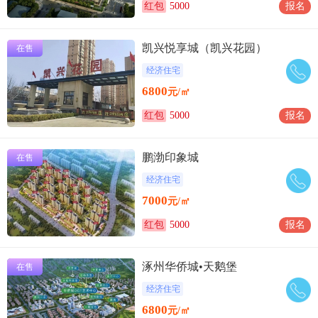
红包
5000
报名
凯兴悦享城（凯兴花园）
在售
经济住宅
6800
元/㎡
红包
5000
报名
鹏渤印象城
在售
经济住宅
7000
元/㎡
红包
5000
报名
涿州华侨城•天鹅堡
在售
经济住宅
6800
元/㎡