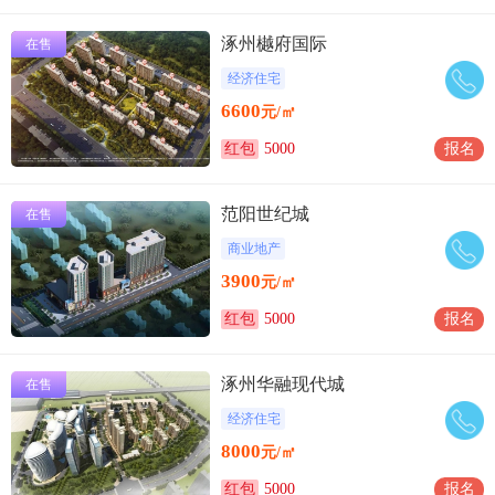
涿州樾府国际
在售
经济住宅
6600
元/㎡
红包
5000
报名
范阳世纪城
在售
商业地产
3900
元/㎡
红包
5000
报名
涿州华融现代城
在售
经济住宅
8000
元/㎡
红包
5000
报名