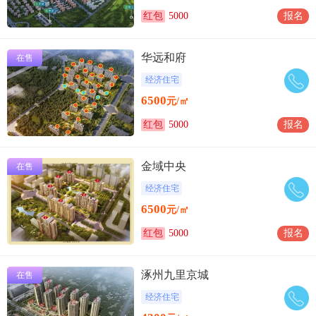
红包
5000
报名
华远和府
在售
经济住宅
6500
元/㎡
红包
5000
报名
金域中央
在售
经济住宅
6500
元/㎡
红包
5000
报名
涿州九里京城
在售
经济住宅