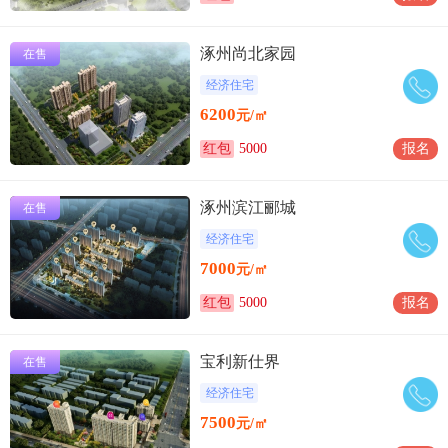
涿州尚北家园
在售
经济住宅
6200
元/㎡
红包
5000
报名
涿州滨江郦城
在售
经济住宅
7000
元/㎡
红包
5000
报名
宝利新仕界
在售
经济住宅
7500
元/㎡