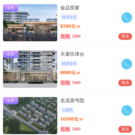
金品世家
在售
经济住宅
8500
元/㎡
红包
5000
报名
天著玖璋台
在售
经济住宅
8000
元/㎡
红包
5000
报名
名流壹号院
在售
公园旁
16500
元/㎡
红包
5000
报名