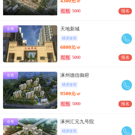
4300
元/㎡
红包
5000
报名
天地新城
在售
经济住宅
6800
元/㎡
红包
5000
报名
涿州德信御府
在售
经济住宅
9500
元/㎡
红包
5000
报名
涿州汇元九号院
在售
经济住宅