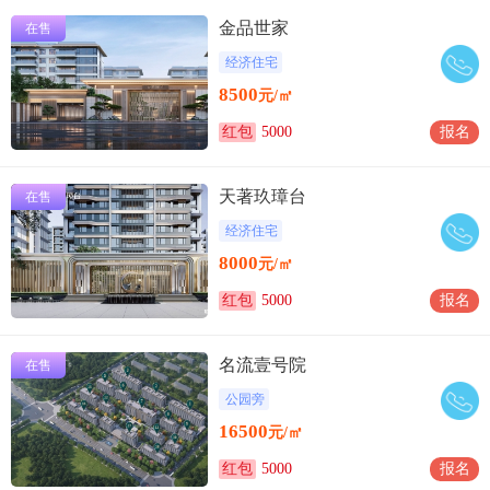
金品世家
在售
经济住宅
8500
元/㎡
红包
5000
报名
天著玖璋台
在售
经济住宅
8000
元/㎡
红包
5000
报名
名流壹号院
在售
公园旁
16500
元/㎡
红包
5000
报名