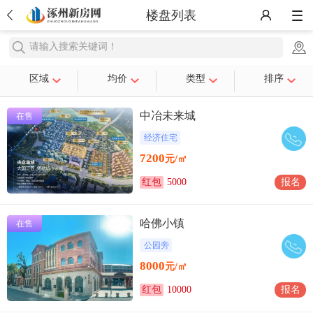
楼盘列表
请输入搜索关键词！
区域
均价
类型
排序
中冶未来城
在售
经济住宅
7200
元/㎡
红包
5000
报名
哈佛小镇
在售
公园旁
8000
元/㎡
红包
10000
报名