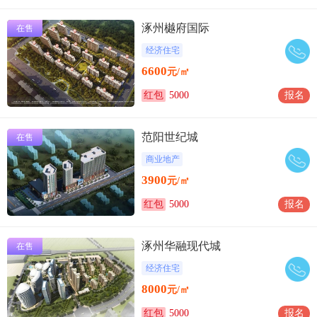
涿州樾府国际
在售
经济住宅
6600
元/㎡
红包
5000
报名
范阳世纪城
在售
商业地产
3900
元/㎡
红包
5000
报名
涿州华融现代城
在售
经济住宅
8000
元/㎡
红包
5000
报名