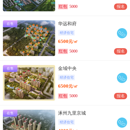
红包
5000
报名
华远和府
在售
经济住宅
6500
元/㎡
红包
5000
报名
金域中央
在售
经济住宅
6500
元/㎡
红包
5000
报名
涿州九里京城
在售
经济住宅