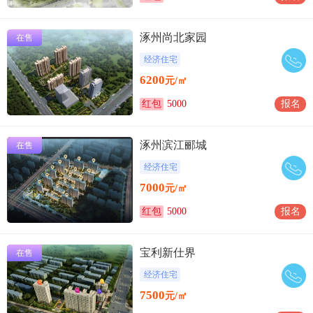
涿州尚北家园
在售
经济住宅
6200
元/㎡
红包
5000
报名
涿州滨江郦城
在售
经济住宅
7000
元/㎡
红包
5000
报名
宝利新仕界
在售
经济住宅
7500
元/㎡