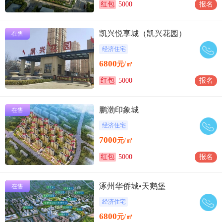
红包
5000
报名
凯兴悦享城（凯兴花园）
在售
经济住宅
6800
元/㎡
红包
5000
报名
鹏渤印象城
在售
经济住宅
7000
元/㎡
红包
5000
报名
涿州华侨城•天鹅堡
在售
经济住宅
6800
元/㎡