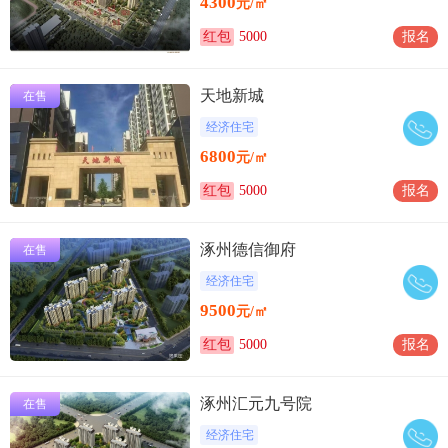
4300
元/㎡
红包
5000
报名
天地新城
在售
经济住宅
6800
元/㎡
红包
5000
报名
涿州德信御府
在售
经济住宅
9500
元/㎡
红包
5000
报名
涿州汇元九号院
在售
经济住宅