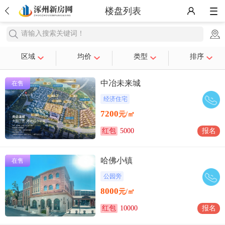
楼盘列表
请输入搜索关键词！
区域
均价
类型
排序
中冶未来城
在售
经济住宅
7200
元/㎡
红包
5000
报名
哈佛小镇
在售
公园旁
8000
元/㎡
红包
10000
报名