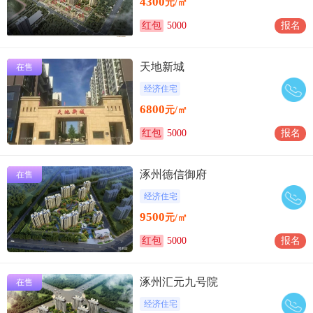
4300
元/㎡
红包
5000
报名
天地新城
在售
经济住宅
6800
元/㎡
红包
5000
报名
涿州德信御府
在售
经济住宅
9500
元/㎡
红包
5000
报名
涿州汇元九号院
在售
经济住宅