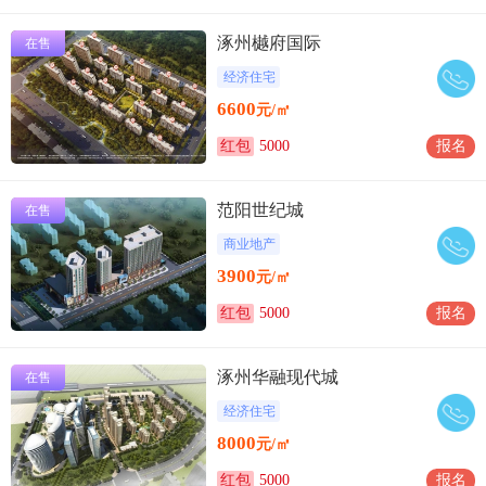
涿州樾府国际
在售
经济住宅
6600
元/㎡
红包
5000
报名
范阳世纪城
在售
商业地产
3900
元/㎡
红包
5000
报名
涿州华融现代城
在售
经济住宅
8000
元/㎡
红包
5000
报名