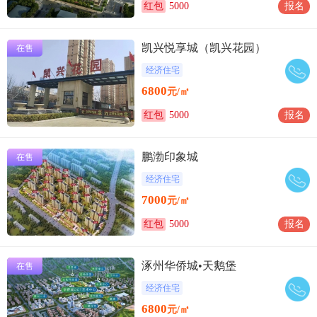
红包
5000
报名
凯兴悦享城（凯兴花园）
在售
经济住宅
6800
元/㎡
红包
5000
报名
鹏渤印象城
在售
经济住宅
7000
元/㎡
红包
5000
报名
涿州华侨城•天鹅堡
在售
经济住宅
6800
元/㎡