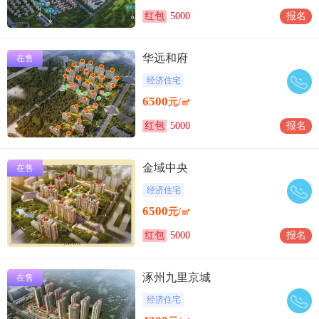
红包
5000
报名
华远和府
在售
经济住宅
6500
元/㎡
红包
5000
报名
金域中央
在售
经济住宅
6500
元/㎡
红包
5000
报名
涿州九里京城
在售
经济住宅