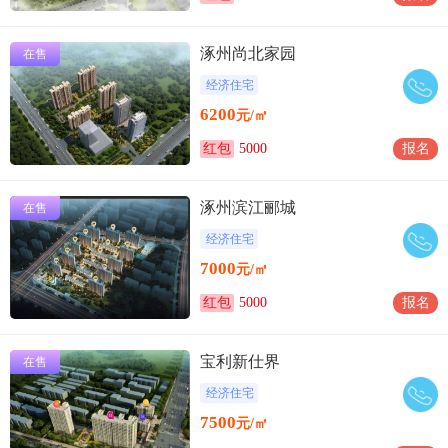
涿州尚北家园
在售
经济住宅
6200
元/㎡
红包
5000
报名
涿州滨江郦城
在售
经济住宅
7000
元/㎡
红包
5000
报名
宝利新仕界
在售
经济住宅
7500
元/㎡