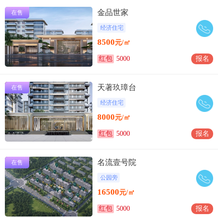
金品世家
在售
经济住宅
8500
元/㎡
红包
5000
报名
天著玖璋台
在售
经济住宅
8000
元/㎡
红包
5000
报名
名流壹号院
在售
公园旁
16500
元/㎡
红包
5000
报名