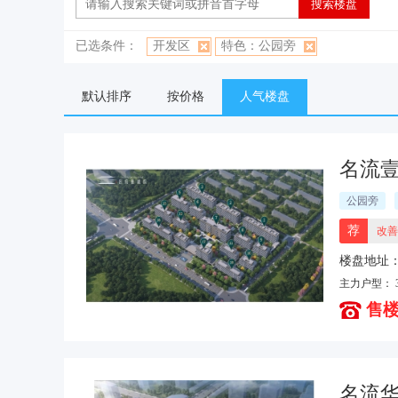
已选条件：
开发区
特色：公园旁
默认排序
按价格
人气楼盘
名流
公园旁
荐
改善
楼盘地址
主力户型：
售楼
名流