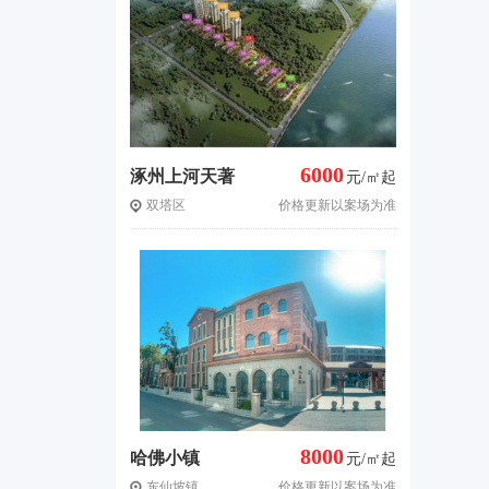
6000
涿州上河天著
元/㎡起
双塔区
价格更新以案场为准
8000
哈佛小镇
元/㎡起
东仙坡镇
价格更新以案场为准