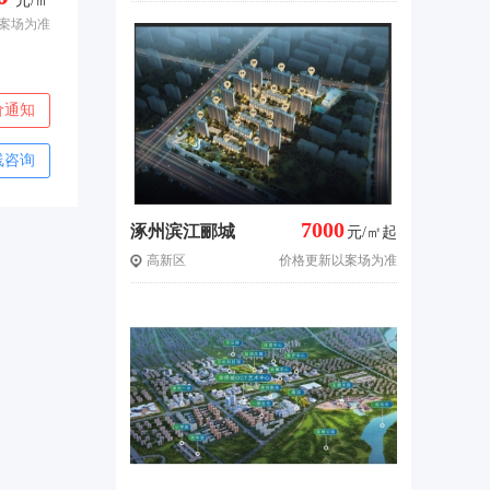
元/㎡
案场为准
价通知
线咨询
7000
涿州滨江郦城
元/㎡起
高新区
价格更新以案场为准