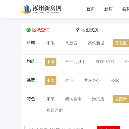
首页
新房
看
区域查询
地图找房
区域：
不限
高新区
高铁新城
开发区
均价：
不限
5000元以下
5000-8000
80
类型：
不限
住宅
共享办公
公寓
特色：
不限
经济住宅
海景房
公园旁
多层洋房