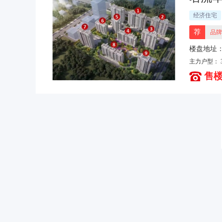
经济住宅
荐
品牌
主力户型：
售楼