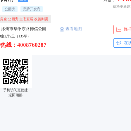
均价：
价格更新以
公园旁
品牌开发商
房企 公园旁 生态宜居 改善刚需
楼盘地址：涿州市华阳东路德信公园往东300米路南
查看地图
降
3室2厅2卫（135平）
在
热线：4008760287
手机访问更便捷
返回顶部