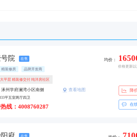
1650
壹号院
在售
均价：
价格更新以
精装修房
品牌开发商
大平层 精装修交付 纯洋房社区
：涿州学府澜湾小区南侧
查看地图
降
333平五室两厅四卫
在
热线：4008760287
710
华阳府
在售