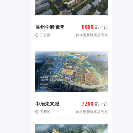
8000
涿州学府澜湾
元/㎡起
开发区
价格更新以案场为准
三期
7200
中冶未来城
元/㎡起
高新区
价格更新以案场为准