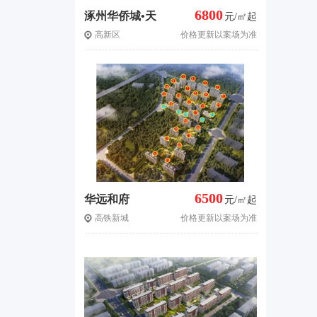
6800
涿州华侨城•天
元/㎡起
高新区
价格更新以案场为准
鹅堡
6500
华远和府
元/㎡起
高铁新城
价格更新以案场为准