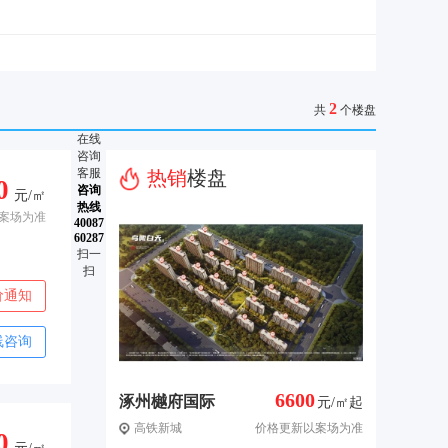
2
共
个楼盘
在线
咨询
客服
热销
楼盘
0
咨询
元/㎡
热线
案场为准
40087
60287
扫一
扫
价通知
线咨询
6600
涿州樾府国际
元/㎡起
高铁新城
价格更新以案场为准
0