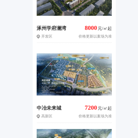
8000
涿州学府澜湾
元/㎡起
开发区
价格更新以案场为准
三期
7200
中冶未来城
元/㎡起
高新区
价格更新以案场为准