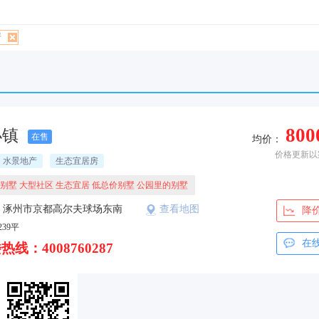
房
800
小镇
在售
均价：
价格更新以
水景地产
生态宜居房
别墅 大型社区 生态宜居 低总价别墅 公园里的别墅
：涿州市京都高尔夫球场东南
查看地图
降
239平
在
热线：4008760287