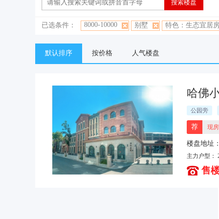
8000-10000
已选条件：
别墅
特色：生态宜居
默认排序
按价格
人气楼盘
哈佛
公园旁
荐
现房
楼盘地址
主力户型：
售楼