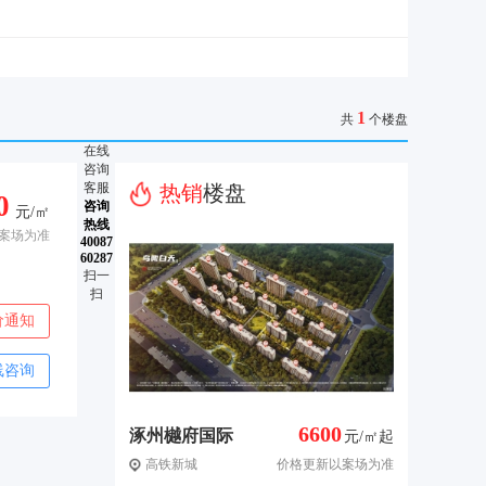
1
共
个楼盘
在线
咨询
客服
热销
楼盘
0
咨询
元/㎡
热线
案场为准
40087
60287
扫一
扫
价通知
线咨询
6600
涿州樾府国际
元/㎡起
高铁新城
价格更新以案场为准