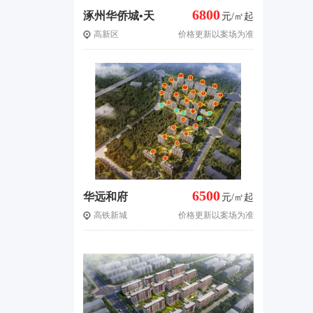
6800
涿州华侨城•天
元/㎡起
高新区
价格更新以案场为准
鹅堡
6500
华远和府
元/㎡起
高铁新城
价格更新以案场为准