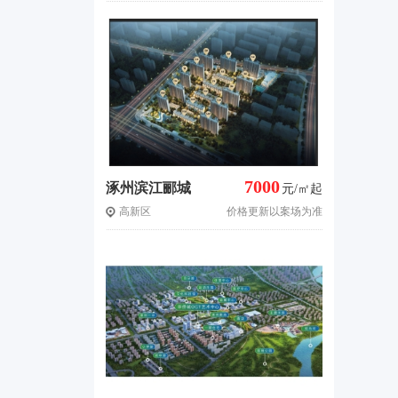
7000
涿州滨江郦城
元/㎡起
高新区
价格更新以案场为准