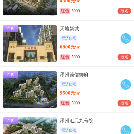
4300
元/㎡
红包
5000
报名
天地新城
在售
经济住宅
6800
元/㎡
红包
5000
报名
涿州德信御府
在售
经济住宅
9500
元/㎡
红包
5000
报名
涿州汇元九号院
在售
经济住宅