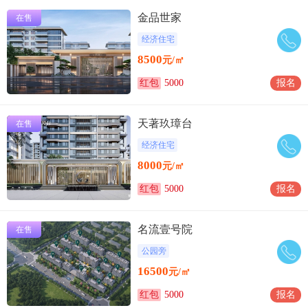
金品世家
在售
经济住宅
8500
元/㎡
红包
5000
报名
天著玖璋台
在售
经济住宅
8000
元/㎡
红包
5000
报名
名流壹号院
在售
公园旁
16500
元/㎡
红包
5000
报名