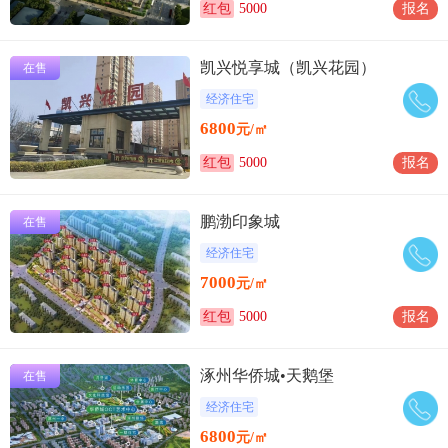
红包
5000
报名
凯兴悦享城（凯兴花园）
在售
经济住宅
6800
元/㎡
红包
5000
报名
鹏渤印象城
在售
经济住宅
7000
元/㎡
红包
5000
报名
涿州华侨城•天鹅堡
在售
经济住宅
6800
元/㎡