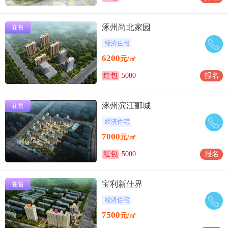
涿州尚北家园
在售
经济住宅
6200
元/㎡
红包
5000
报名
涿州滨江郦城
在售
经济住宅
7000
元/㎡
红包
5000
报名
宝利新仕界
在售
经济住宅
7500
元/㎡