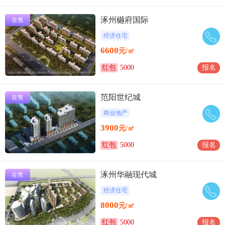
涿州樾府国际
在售
经济住宅
6600
元/㎡
红包
5000
报名
范阳世纪城
在售
商业地产
3900
元/㎡
红包
5000
报名
涿州华融现代城
在售
经济住宅
8000
元/㎡
红包
5000
报名