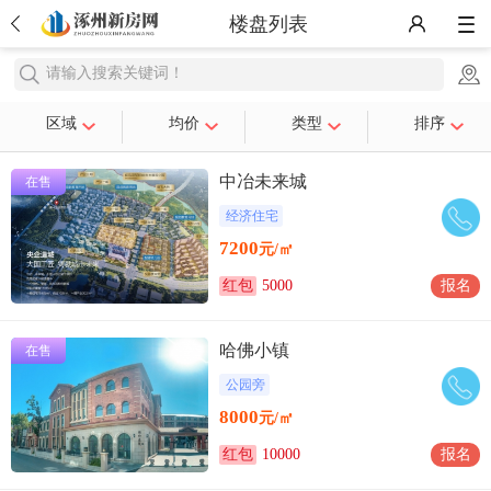
楼盘列表
请输入搜索关键词！
区域
均价
类型
排序
中冶未来城
在售
经济住宅
7200
元/㎡
红包
5000
报名
哈佛小镇
在售
公园旁
8000
元/㎡
红包
10000
报名