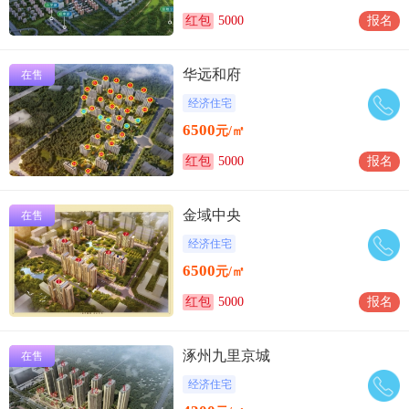
红包
5000
报名
华远和府
在售
经济住宅
6500
元/㎡
红包
5000
报名
金域中央
在售
经济住宅
6500
元/㎡
红包
5000
报名
涿州九里京城
在售
经济住宅