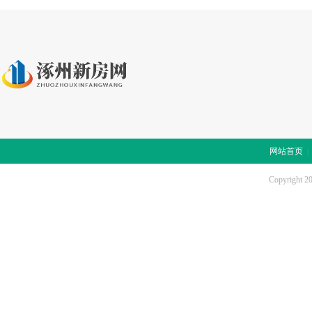
网站首页
Copyright 2