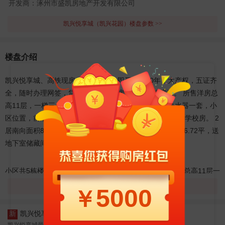
开发商：
涿州市盛凯房地产开发有限公司
凯兴悦享城（凯兴花园）楼盘参数 >>
楼盘介绍
凯兴悦享城、高铁现房所见即所得，即买即住70年，大产权，五证齐
全，随时办理网签，贷款，放款即交房、下房本速度快。 所售洋房总
高11层，一梯三户。得房率78%以上。每户送太阳能热水器一套，小
区位置，前后无遮挡。涿州高铁站西北1000米。高铁 中心学校房。 2
居南向面积86.74平，送地下储藏间15平。3居南北通透126.72平，送
地下室储藏间20平，加一个地下车位。 项目状态顺销。
小区共5栋楼、
1.2.3号楼是总高25层两梯四户，4.5号楼是总高11层一
梯三户。在售5号楼，2居南向面积86.74平， 3居南北通透126.72平
凯兴悦享城（凯兴花园）楼盘详情 >>
5000
￥
新
凯兴悦享城最新动态