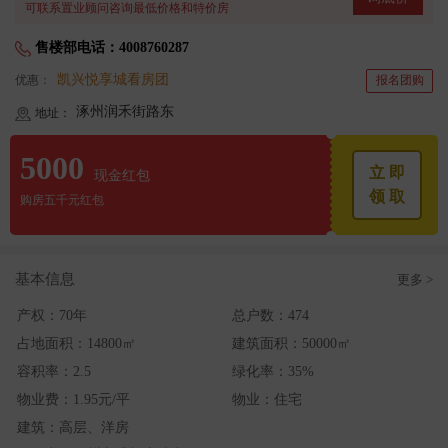
可联系置业顾问咨询最低价格和特价房
售楼部电话：4008760287
凯兴悦享城看房团
优惠：
报名团购
涿州润禾街路东
地址：
5000
立 即
现金红包
领 取
购房五千元红包
基本信息
更多 >
产权：
70年
总户数：
474
占地面积：
14800㎡
建筑面积：
50000㎡
容积率：
2.5
绿化率：
35%
物业费：
1.95元/平
物业：
住宅
建筑：
高层、洋房