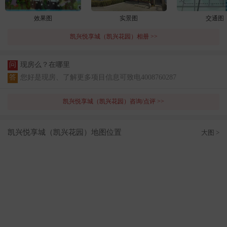
效果图
实景图
交通图
凯兴悦享城（凯兴花园）相册 >>
问
现房么？在哪里
答
您好是现房、了解更多项目信息可致电4008760287
凯兴悦享城（凯兴花园）咨询/点评 >>
凯兴悦享城（凯兴花园）地图位置
大图 >