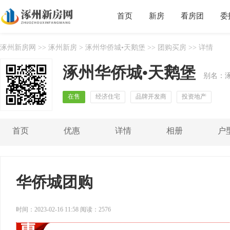
首页
新房
看房团
委
涿州新房网
>>
涿州新房
>
涿州华侨城•天鹅堡
>>
团购买房
>> 详情
涿州华侨城•天鹅堡
别名：
在售
经济住宅
品牌开发商
投资地产
首页
优惠
详情
相册
户
华侨城团购
时间：2023-02-16 11:58 阅读：2576