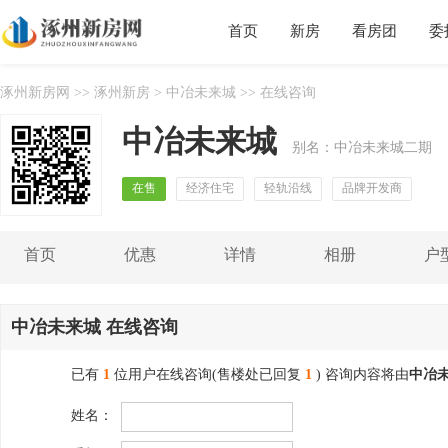
首页
新房
看房团
委
涿州新房网
>>
涿州新房
>
中冶未来城
>> 在线咨询
中冶未来城
别名：中冶未来城二期
在售
经济住宅
轻轨沿线
品牌开发商
首页
优惠
详情
相册
户
中冶未来城 在线咨询
已有
1
位用户在线咨询(售楼处已回复
1
) 咨询内容将由
中冶
姓名：