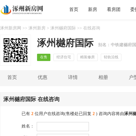
首页
新房
看房团
委
涿州新房网
>>
涿州新房
>
涿州樾府国际
>> 在线咨询
涿州樾府国际
别名：中铁建樾府
在售
经济住宅
精装修房
轻轨沿线
首页
优惠
详情
相册
户
涿州樾府国际 在线咨询
已有
2
位用户在线咨询(售楼处已回复
2
) 咨询内容将由
涿州
姓名：