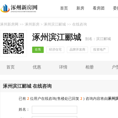
首页
新房
看房团
委
涿州新房网
>>
涿州新房
>
涿州滨江郦城
>> 在线咨询
涿州滨江郦城
别名：滨江郦城
在售
经济住宅
品牌开发商
投资地产
首页
优惠
详情
相册
户
涿州滨江郦城 在线咨询
已有
2
位用户在线咨询(售楼处已回复
2
) 咨询内容将由
涿州
姓名：