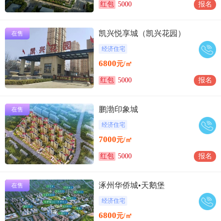
红包
5000
报名
凯兴悦享城（凯兴花园）
在售
经济住宅
6800
元/㎡
红包
5000
报名
鹏渤印象城
在售
经济住宅
7000
元/㎡
红包
5000
报名
涿州华侨城•天鹅堡
在售
经济住宅
6800
元/㎡