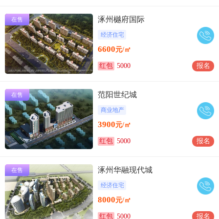
涿州樾府国际
在售
经济住宅
6600
元/㎡
红包
5000
报名
范阳世纪城
在售
商业地产
3900
元/㎡
红包
5000
报名
涿州华融现代城
在售
经济住宅
8000
元/㎡
红包
5000
报名