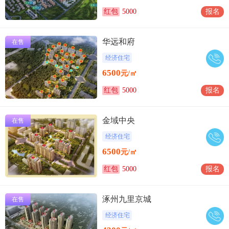
红包
5000
报名
华远和府
在售
经济住宅
6500
元/㎡
红包
5000
报名
金域中央
在售
经济住宅
6500
元/㎡
红包
5000
报名
涿州九里京城
在售
经济住宅