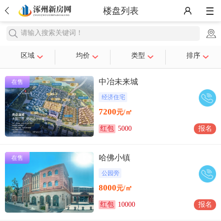
楼盘列表
请输入搜索关键词！
区域
均价
类型
排序
中冶未来城
在售
经济住宅
7200
元/㎡
红包
5000
报名
哈佛小镇
在售
公园旁
8000
元/㎡
红包
10000
报名