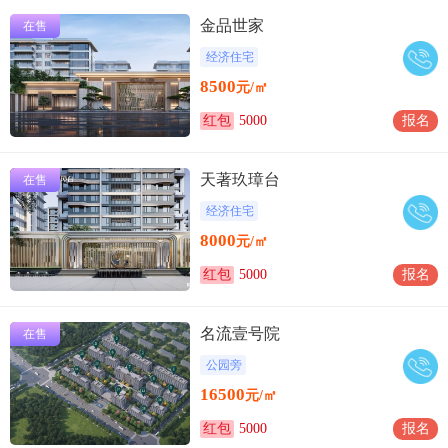
金品世家
在售
经济住宅
8500
元/㎡
红包
5000
报名
天著玖璋台
在售
经济住宅
8000
元/㎡
红包
5000
报名
名流壹号院
在售
公园旁
16500
元/㎡
红包
5000
报名