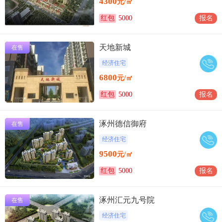
4300
元/㎡
红包
5000
报名
天地新城
在售
经济住宅
6800
元/㎡
红包
5000
报名
涿州德信御府
在售
经济住宅
9500
元/㎡
红包
5000
报名
涿州汇元九号院
在售
经济住宅