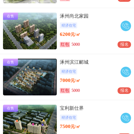
涿州尚北家园
在售
经济住宅
6200
元/㎡
红包
5000
报名
涿州滨江郦城
在售
经济住宅
7000
元/㎡
红包
5000
报名
宝利新仕界
在售
经济住宅
7500
元/㎡