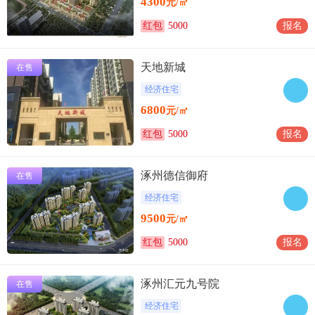
4300
元/㎡
红包
5000
报名
天地新城
在售
经济住宅
6800
元/㎡
红包
5000
报名
涿州德信御府
在售
经济住宅
9500
元/㎡
红包
5000
报名
涿州汇元九号院
在售
经济住宅