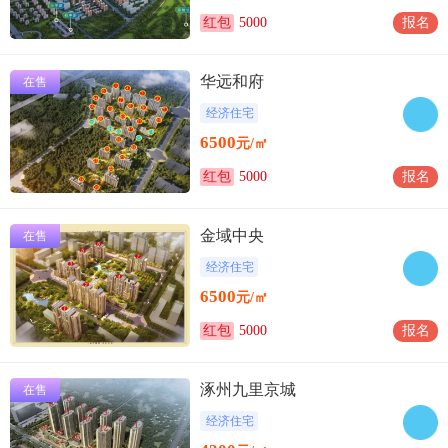
红包
5000
报名
华远和府
在售
经济住宅
6500
元/㎡
红包
5000
报名
金域中央
在售
经济住宅
6500
元/㎡
红包
5000
报名
涿州九里京城
在售
经济住宅