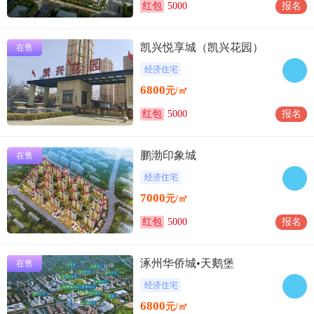
红包
5000
报名
凯兴悦享城（凯兴花园）
在售
经济住宅
6800
元/㎡
红包
5000
报名
鹏渤印象城
在售
经济住宅
7000
元/㎡
红包
5000
报名
涿州华侨城•天鹅堡
在售
经济住宅
6800
元/㎡