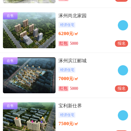
涿州尚北家园
在售
经济住宅
6200
元/㎡
红包
5000
报名
涿州滨江郦城
在售
经济住宅
7000
元/㎡
红包
5000
报名
宝利新仕界
在售
经济住宅
7500
元/㎡