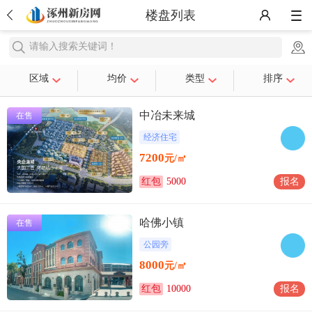
楼盘列表
请输入搜索关键词！
区域
均价
类型
排序
中冶未来城
在售
经济住宅
7200
元/㎡
红包
5000
报名
哈佛小镇
在售
公园旁
8000
元/㎡
红包
10000
报名