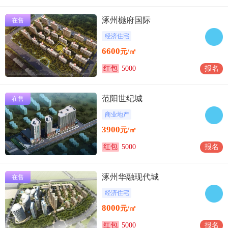
涿州樾府国际
在售
经济住宅
6600
元/㎡
红包
5000
报名
范阳世纪城
在售
商业地产
3900
元/㎡
红包
5000
报名
涿州华融现代城
在售
经济住宅
8000
元/㎡
红包
5000
报名