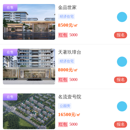
金品世家
在售
经济住宅
8500
元/㎡
红包
5000
报名
天著玖璋台
在售
经济住宅
8000
元/㎡
红包
5000
报名
名流壹号院
在售
公园旁
16500
元/㎡
红包
5000
报名