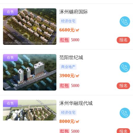
涿州樾府国际
在售
经济住宅
6600
元/㎡
红包
5000
报名
范阳世纪城
在售
商业地产
3900
元/㎡
红包
5000
报名
涿州华融现代城
在售
经济住宅
8000
元/㎡
红包
5000
报名