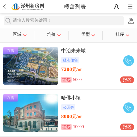
楼盘列表
请输入搜索关键词！
区域
均价
类型
排序
中冶未来城
在售
经济住宅
7200
元/㎡
红包
5000
报名
哈佛小镇
在售
公园旁
8000
元/㎡
红包
10000
报名