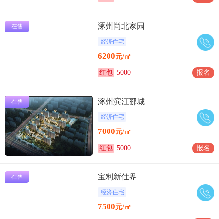
涿州尚北家园
在售
经济住宅
6200
元/㎡
红包
5000
报名
涿州滨江郦城
在售
经济住宅
7000
元/㎡
红包
5000
报名
宝利新仕界
在售
经济住宅
7500
元/㎡