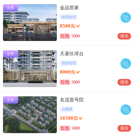
金品世家
在售
经济住宅
8500
元/㎡
红包
5000
报名
天著玖璋台
在售
经济住宅
8000
元/㎡
红包
5000
报名
名流壹号院
在售
公园旁
16500
元/㎡
红包
5000
报名