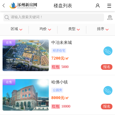
楼盘列表
请输入搜索关键词！
区域
均价
类型
排序
中冶未来城
在售
经济住宅
7200
元/㎡
红包
5000
报名
哈佛小镇
在售
公园旁
8000
元/㎡
红包
10000
报名