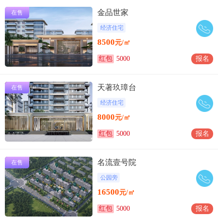
金品世家
在售
经济住宅
8500
元/㎡
红包
5000
报名
天著玖璋台
在售
经济住宅
8000
元/㎡
红包
5000
报名
名流壹号院
在售
公园旁
16500
元/㎡
红包
5000
报名