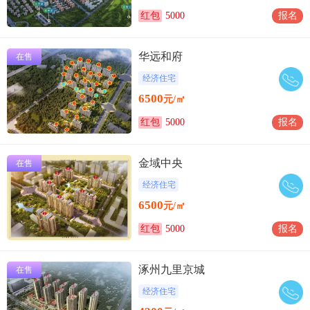
红包
5000
报名
华远和府
在售
经济住宅
6500
元/㎡
红包
5000
报名
金域中央
在售
经济住宅
6500
元/㎡
红包
5000
报名
涿州九里京城
在售
经济住宅