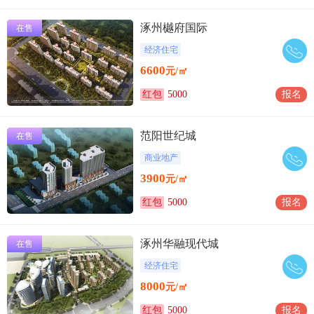
涿州樾府国际
在售
经济住宅
6600
元/㎡
红包
5000
报名
范阳世纪城
在售
商业地产
3900
元/㎡
红包
5000
报名
涿州华融现代城
在售
经济住宅
8000
元/㎡
红包
5000
报名