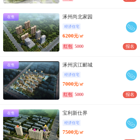
涿州尚北家园
在售
经济住宅
6200
元/㎡
红包
5000
报名
涿州滨江郦城
在售
经济住宅
7000
元/㎡
红包
5000
报名
宝利新仕界
在售
经济住宅
7500
元/㎡