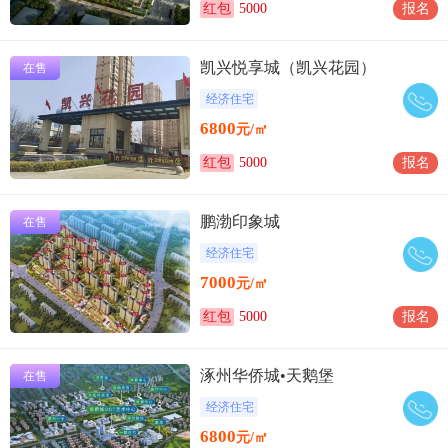
红包
5000
报名
凯兴悦享城（凯兴花园）
在售
经济住宅
6800
元/㎡
红包
5000
报名
鹏渤印象城
在售
经济住宅
7000
元/㎡
红包
5000
报名
涿州华侨城•天鹅堡
在售
经济住宅
6800
元/㎡