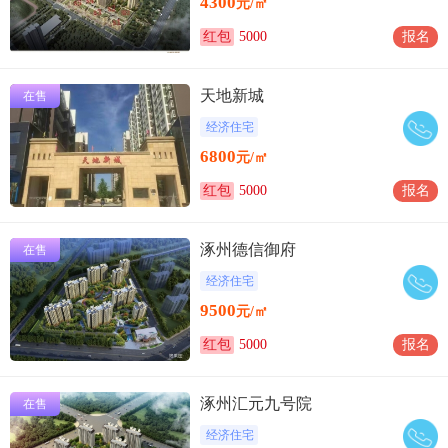
4300
元/㎡
红包
5000
报名
天地新城
在售
经济住宅
6800
元/㎡
红包
5000
报名
涿州德信御府
在售
经济住宅
9500
元/㎡
红包
5000
报名
涿州汇元九号院
在售
经济住宅