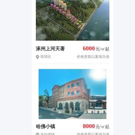
6000
涿州上河天著
元/㎡起
双塔区
价格更新以案场为准
8000
哈佛小镇
元/㎡起
东仙坡镇
价格更新以案场为准