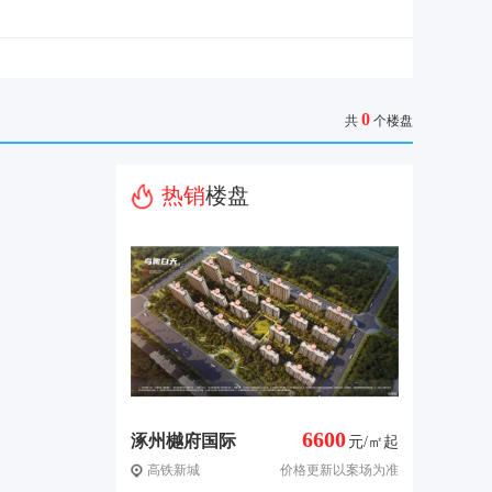
0
共
个楼盘
热销
楼盘
6600
涿州樾府国际
元/㎡起
高铁新城
价格更新以案场为准