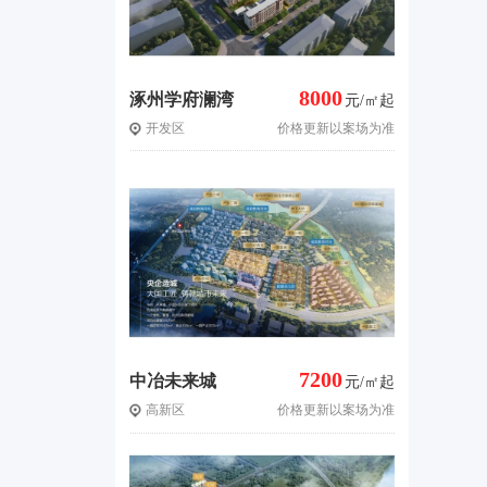
8000
涿州学府澜湾
元/㎡起
开发区
价格更新以案场为准
三期
7200
中冶未来城
元/㎡起
高新区
价格更新以案场为准