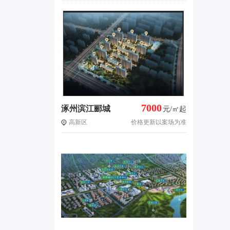
7000
涿州滨江郦城
元/㎡起
高新区
价格更新以案场为准