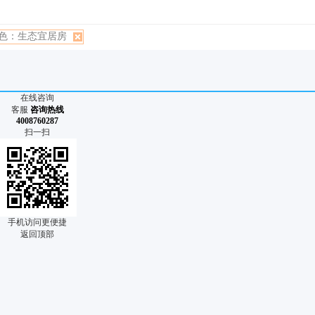
色：生态宜居房
在线咨询
客服
咨询热线
4008760287
扫一扫
手机访问更便捷
返回顶部