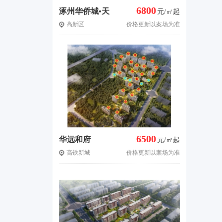
6800
涿州华侨城•天
元/㎡起
高新区
价格更新以案场为准
鹅堡
6500
华远和府
元/㎡起
高铁新城
价格更新以案场为准