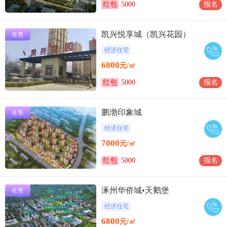
红包
5000
报名
凯兴悦享城（凯兴花园）
在售
经济住宅
6800
元/㎡
红包
5000
报名
鹏渤印象城
在售
经济住宅
7000
元/㎡
红包
5000
报名
涿州华侨城•天鹅堡
在售
经济住宅
6800
元/㎡