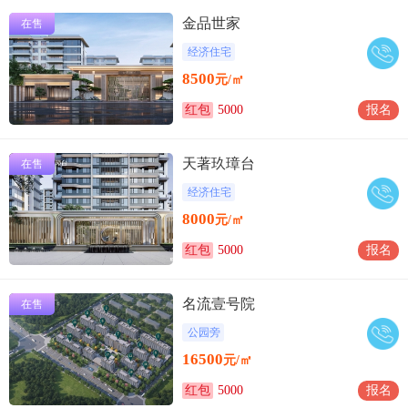
金品世家
在售
经济住宅
8500
元/㎡
红包
5000
报名
天著玖璋台
在售
经济住宅
8000
元/㎡
红包
5000
报名
名流壹号院
在售
公园旁
16500
元/㎡
红包
5000
报名