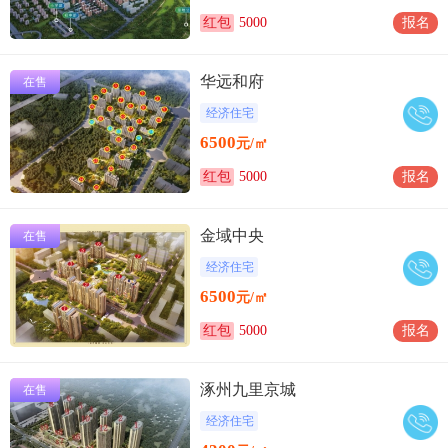
红包
5000
报名
华远和府
在售
经济住宅
6500
元/㎡
红包
5000
报名
金域中央
在售
经济住宅
6500
元/㎡
红包
5000
报名
涿州九里京城
在售
经济住宅