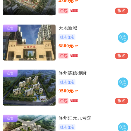
4300
元/㎡
红包
5000
报名
天地新城
在售
经济住宅
6800
元/㎡
红包
5000
报名
涿州德信御府
在售
经济住宅
9500
元/㎡
红包
5000
报名
涿州汇元九号院
在售
经济住宅