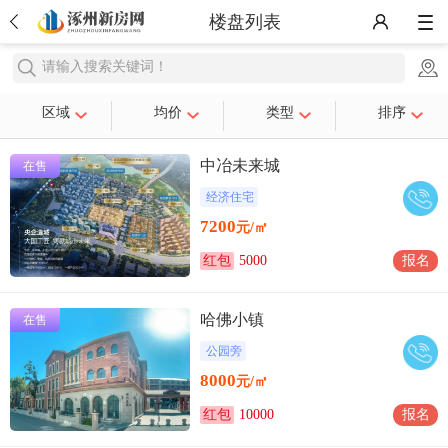
楼盘列表
请输入搜索关键词！
区域
均价
类型
排序
中冶未来城
在售
经济住宅
7200
元/㎡
红包
5000
报名
哈佛小镇
在售
公园旁
8000
元/㎡
红包
10000
报名