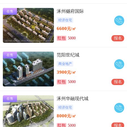
涿州樾府国际
在售
经济住宅
6600
元/㎡
红包
5000
报名
范阳世纪城
在售
商业地产
3900
元/㎡
红包
5000
报名
涿州华融现代城
在售
经济住宅
8000
元/㎡
红包
5000
报名