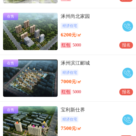
涿州尚北家园
在售
经济住宅
6200
元/㎡
红包
5000
报名
涿州滨江郦城
在售
经济住宅
7000
元/㎡
红包
5000
报名
宝利新仕界
在售
经济住宅
7500
元/㎡