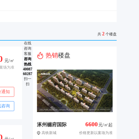
2
共
个楼盘
在线
咨询
客服
热销
楼盘
0
咨询
元/㎡
热线
案场为准
40087
60287
扫一
扫
价通知
线咨询
6600
涿州樾府国际
元/㎡起
高铁新城
价格更新以案场为准
0