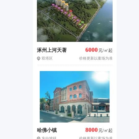
6000
涿州上河天著
元/㎡起
双塔区
价格更新以案场为准
8000
哈佛小镇
元/㎡起
东仙坡镇
价格更新以案场为准