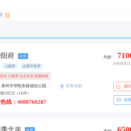
房
710
华阳府
在售
均价：
价格更新以
公园旁
品牌开发商
房企 公园旁 生态宜居 改善刚需
楼盘地址：涿州市华阳东路德信公园往东300米路南
查看地图
降
3室2厅2卫（135平）
在
热线：4008760287
650
四季北岸
在售