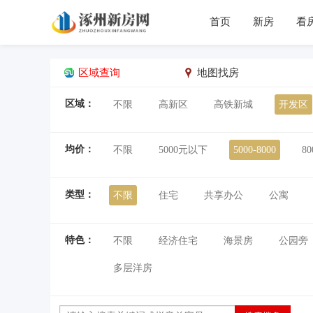
首页
新房
看
区域查询
地图找房
区域：
不限
高新区
高铁新城
开发区
均价：
不限
5000元以下
5000-8000
80
类型：
不限
住宅
共享办公
公寓
特色：
不限
经济住宅
海景房
公园旁
多层洋房