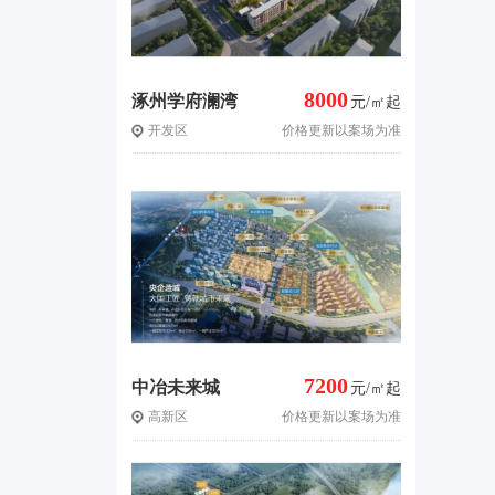
8000
涿州学府澜湾
元/㎡起
开发区
价格更新以案场为准
三期
7200
中冶未来城
元/㎡起
高新区
价格更新以案场为准