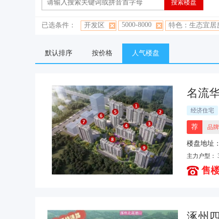
5000-8000
已选条件：
开发区
特色：生态宜居
默认排序
按价格
人气楼盘
名流
经济住宅
荐
品牌
主力户型：
售楼
涿州