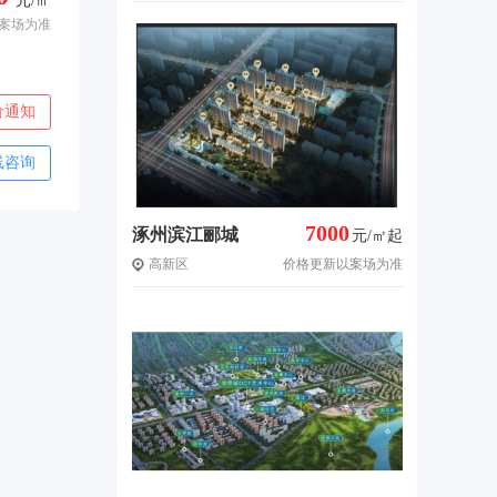
元/㎡
案场为准
价通知
线咨询
7000
涿州滨江郦城
元/㎡起
高新区
价格更新以案场为准