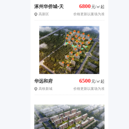
6800
涿州华侨城•天
元/㎡起
高新区
价格更新以案场为准
鹅堡
6500
华远和府
元/㎡起
高铁新城
价格更新以案场为准