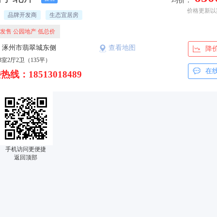
均价：
价格更新以
品牌开发商
生态宜居房
发售 公园地产 低总价
：涿州市翡翠城东侧
查看地图
降
3室2厅2卫（135平）
在
热线：18513018489
手机访问更便捷
返回顶部