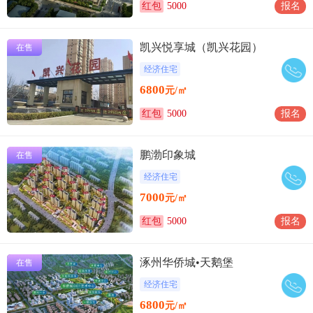
红包
5000
报名
凯兴悦享城（凯兴花园）
在售
经济住宅
6800
元/㎡
红包
5000
报名
鹏渤印象城
在售
经济住宅
7000
元/㎡
红包
5000
报名
涿州华侨城•天鹅堡
在售
经济住宅
6800
元/㎡