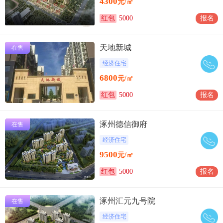
4300
元/㎡
红包
5000
报名
天地新城
在售
经济住宅
6800
元/㎡
红包
5000
报名
涿州德信御府
在售
经济住宅
9500
元/㎡
红包
5000
报名
涿州汇元九号院
在售
经济住宅