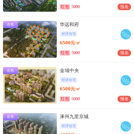
红包
5000
报名
华远和府
在售
经济住宅
6500
元/㎡
红包
5000
报名
金域中央
在售
经济住宅
6500
元/㎡
红包
5000
报名
涿州九里京城
在售
经济住宅