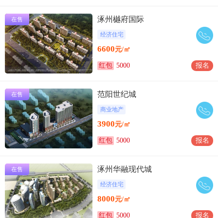
涿州樾府国际
在售
经济住宅
6600
元/㎡
红包
5000
报名
范阳世纪城
在售
商业地产
3900
元/㎡
红包
5000
报名
涿州华融现代城
在售
经济住宅
8000
元/㎡
红包
5000
报名