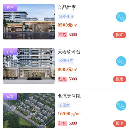
金品世家
在售
经济住宅
8500
元/㎡
红包
5000
报名
天著玖璋台
在售
经济住宅
8000
元/㎡
红包
5000
报名
名流壹号院
在售
公园旁
16500
元/㎡
红包
5000
报名