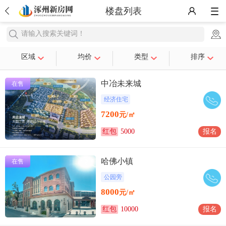
楼盘列表
请输入搜索关键词！
区域
均价
类型
排序
中冶未来城
在售
经济住宅
7200
元/㎡
红包
5000
报名
哈佛小镇
在售
公园旁
8000
元/㎡
红包
10000
报名