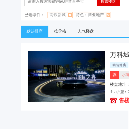
已选条件：
高铁新城
特色：商业地产
默认排序
按价格
人气楼盘
万科
精装修房
荐
小面
楼盘地址
主力户型：
售楼