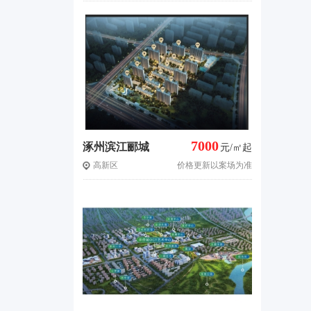
7000
涿州滨江郦城
元/㎡起
高新区
价格更新以案场为准