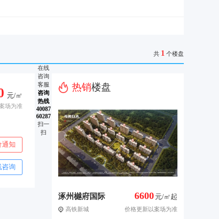
1
共
个楼盘
在线
咨询
客服
热销
楼盘
0
咨询
元/㎡
热线
案场为准
40087
60287
扫一
扫
价通知
线咨询
6600
涿州樾府国际
元/㎡起
高铁新城
价格更新以案场为准