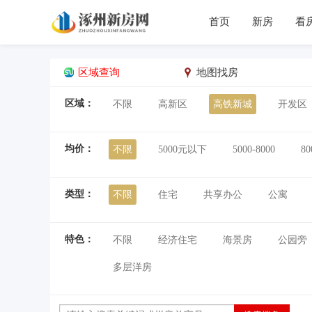
首页
新房
看
区域查询
地图找房
区域：
不限
高新区
高铁新城
开发区
均价：
不限
5000元以下
5000-8000
80
类型：
不限
住宅
共享办公
公寓
特色：
不限
经济住宅
海景房
公园旁
多层洋房