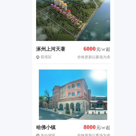
6000
涿州上河天著
元/㎡起
双塔区
价格更新以案场为准
8000
哈佛小镇
元/㎡起
东仙坡镇
价格更新以案场为准