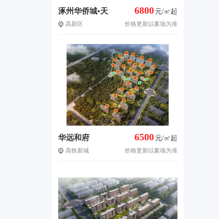
6800
涿州华侨城•天
元/㎡起
高新区
价格更新以案场为准
鹅堡
6500
华远和府
元/㎡起
高铁新城
价格更新以案场为准