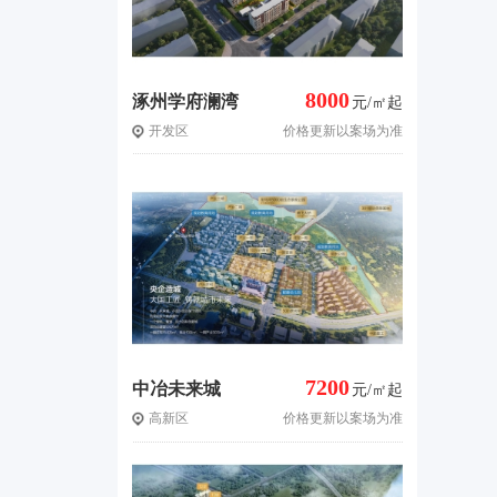
8000
涿州学府澜湾
元/㎡起
开发区
价格更新以案场为准
三期
7200
中冶未来城
元/㎡起
高新区
价格更新以案场为准