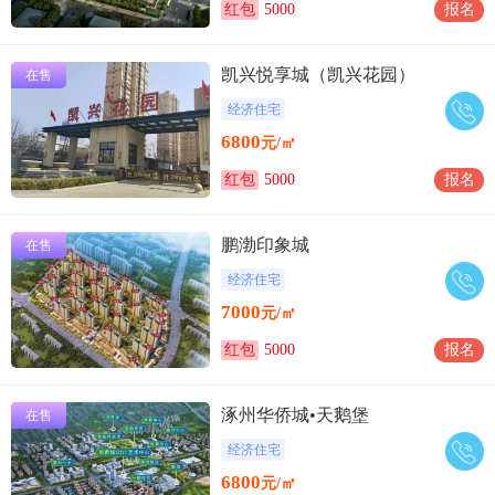
红包
5000
报名
凯兴悦享城（凯兴花园）
在售
经济住宅
6800
元/㎡
红包
5000
报名
鹏渤印象城
在售
经济住宅
7000
元/㎡
红包
5000
报名
涿州华侨城•天鹅堡
在售
经济住宅
6800
元/㎡