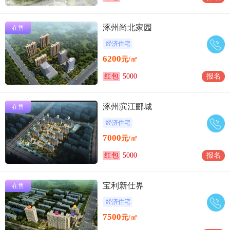
涿州尚北家园
在售
经济住宅
6200
元/㎡
红包
5000
报名
涿州滨江郦城
在售
经济住宅
7000
元/㎡
红包
5000
报名
宝利新仕界
在售
经济住宅
7500
元/㎡