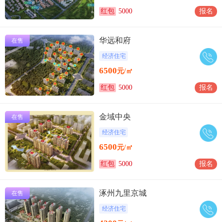
红包
5000
报名
华远和府
在售
经济住宅
6500
元/㎡
红包
5000
报名
金域中央
在售
经济住宅
6500
元/㎡
红包
5000
报名
涿州九里京城
在售
经济住宅