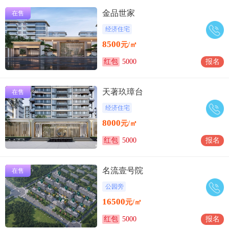
金品世家
在售
经济住宅
8500
元/㎡
红包
5000
报名
天著玖璋台
在售
经济住宅
8000
元/㎡
红包
5000
报名
名流壹号院
在售
公园旁
16500
元/㎡
红包
5000
报名