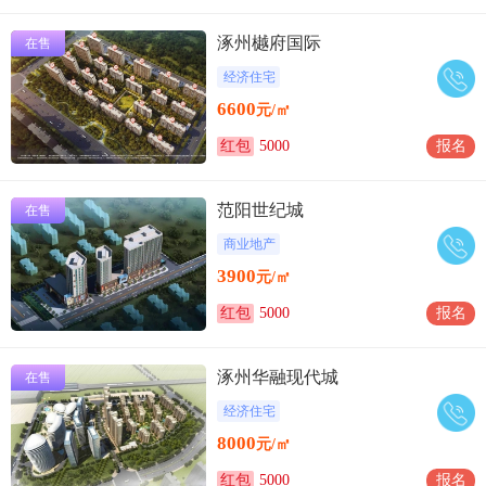
涿州樾府国际
在售
经济住宅
6600
元/㎡
红包
5000
报名
范阳世纪城
在售
商业地产
3900
元/㎡
红包
5000
报名
涿州华融现代城
在售
经济住宅
8000
元/㎡
红包
5000
报名