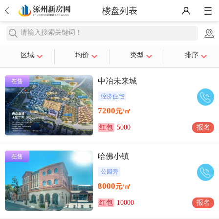
楼盘列表
请输入搜索关键词！
区域
均价
类型
排序
中冶未来城
在售
经济住宅
7200
元/㎡
红包
5000
报名
哈佛小镇
在售
公园旁
8000
元/㎡
红包
10000
报名