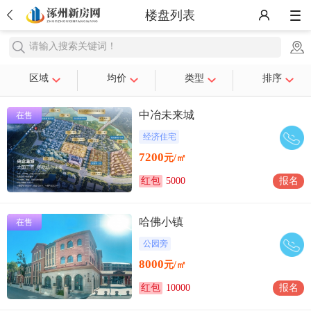
楼盘列表
请输入搜索关键词！
区域
均价
类型
排序
中冶未来城
在售
经济住宅
7200
元/㎡
红包
5000
报名
哈佛小镇
在售
公园旁
8000
元/㎡
红包
10000
报名