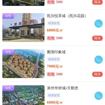
红包
5000
报名
凯兴悦享城（凯兴花园）
在售
经济住宅
6800
元/㎡
红包
5000
报名
鹏渤印象城
在售
经济住宅
7000
元/㎡
红包
5000
报名
涿州华侨城•天鹅堡
在售
经济住宅
6800
元/㎡