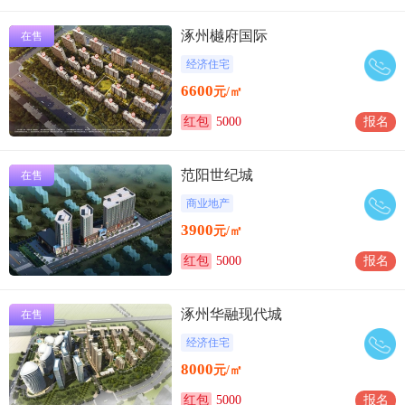
涿州樾府国际
在售
经济住宅
6600
元/㎡
红包
5000
报名
范阳世纪城
在售
商业地产
3900
元/㎡
红包
5000
报名
涿州华融现代城
在售
经济住宅
8000
元/㎡
红包
5000
报名