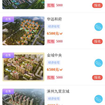
红包
5000
报名
华远和府
在售
经济住宅
6500
元/㎡
红包
5000
报名
金域中央
在售
经济住宅
6500
元/㎡
红包
5000
报名
涿州九里京城
在售
经济住宅