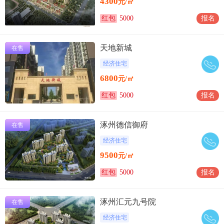
4300
元/㎡
红包
5000
报名
天地新城
在售
经济住宅
6800
元/㎡
红包
5000
报名
涿州德信御府
在售
经济住宅
9500
元/㎡
红包
5000
报名
涿州汇元九号院
在售
经济住宅