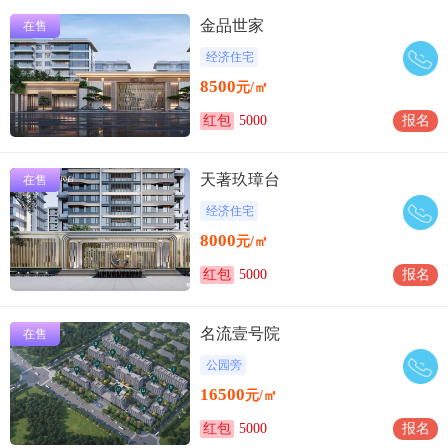
金品世家
在售
经济住宅
8500
元/㎡
红包
5000
报名
天著玖璋台
在售
经济住宅
8000
元/㎡
红包
5000
报名
名流壹号院
在售
公园旁
16500
元/㎡
红包
5000
报名