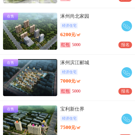
涿州尚北家园
在售
经济住宅
6200
元/㎡
红包
5000
报名
涿州滨江郦城
在售
经济住宅
7000
元/㎡
红包
5000
报名
宝利新仕界
在售
经济住宅
7500
元/㎡