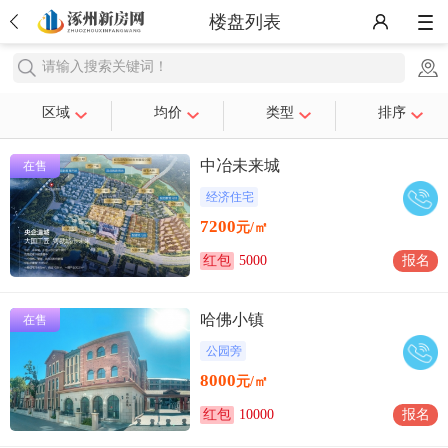
楼盘列表
请输入搜索关键词！
区域
均价
类型
排序
中冶未来城
在售
经济住宅
7200
元/㎡
红包
5000
报名
哈佛小镇
在售
公园旁
8000
元/㎡
红包
10000
报名