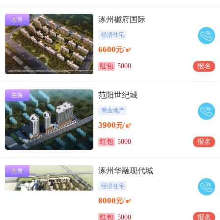
涿州樾府国际
在售
经济住宅
6600
元/㎡
红包
5000
报名
范阳世纪城
在售
商业地产
3900
元/㎡
红包
5000
报名
涿州华融现代城
在售
经济住宅
8000
元/㎡
红包
5000
报名