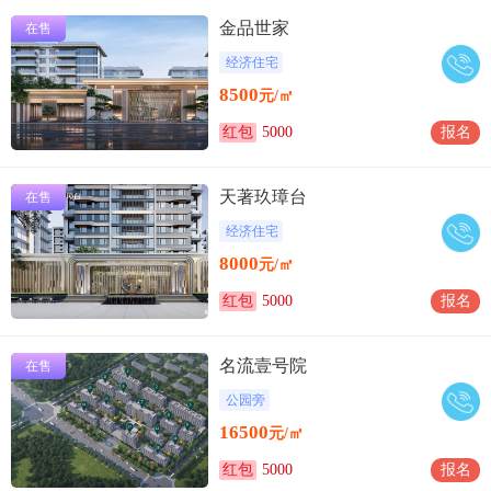
金品世家
在售
经济住宅
8500
元/㎡
红包
5000
报名
天著玖璋台
在售
经济住宅
8000
元/㎡
红包
5000
报名
名流壹号院
在售
公园旁
16500
元/㎡
红包
5000
报名