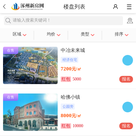
楼盘列表
请输入搜索关键词！
区域
均价
类型
排序
中冶未来城
在售
经济住宅
7200
元/㎡
红包
5000
报名
哈佛小镇
在售
公园旁
8000
元/㎡
红包
10000
报名