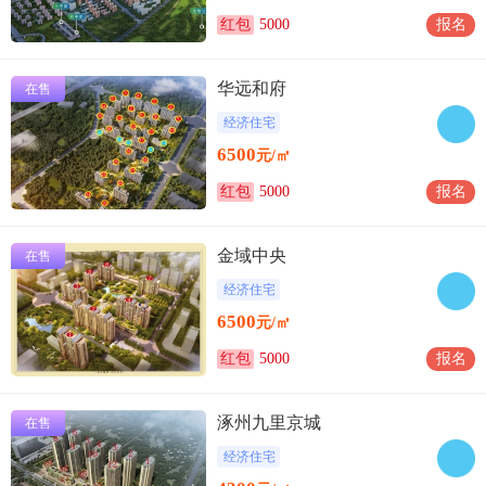
红包
5000
报名
华远和府
在售
经济住宅
6500
元/㎡
红包
5000
报名
金域中央
在售
经济住宅
6500
元/㎡
红包
5000
报名
涿州九里京城
在售
经济住宅