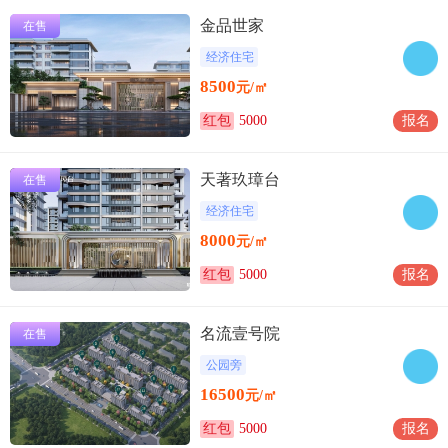
金品世家
在售
经济住宅
8500
元/㎡
红包
5000
报名
天著玖璋台
在售
经济住宅
8000
元/㎡
红包
5000
报名
名流壹号院
在售
公园旁
16500
元/㎡
红包
5000
报名