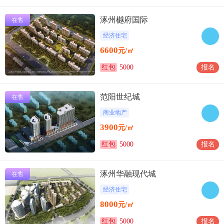
涿州樾府国际
在售
经济住宅
6600
元/㎡
红包
5000
报名
范阳世纪城
在售
商业地产
3900
元/㎡
红包
5000
报名
涿州华融现代城
在售
经济住宅
8000
元/㎡
红包
5000
报名