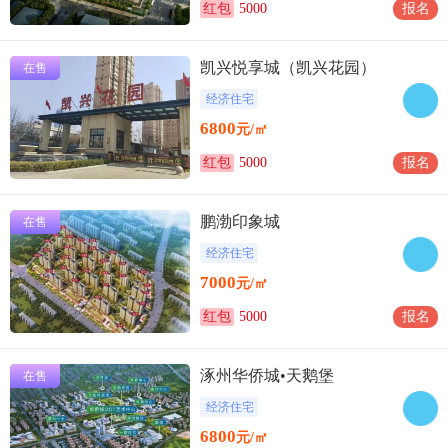
红包
5000
报名
凯兴悦享城（凯兴花园）
在售
经济住宅
6800
元/㎡
红包
5000
报名
鹏渤印象城
在售
经济住宅
7000
元/㎡
红包
5000
报名
涿州华侨城•天鹅堡
在售
经济住宅
6800
元/㎡