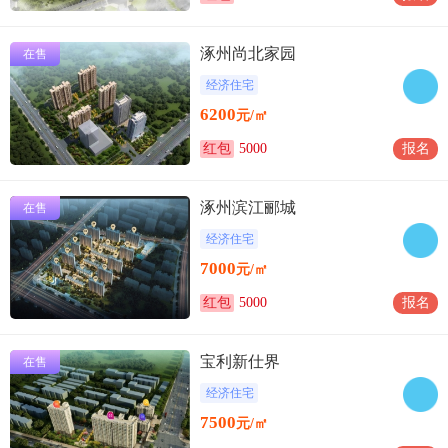
涿州尚北家园
在售
经济住宅
6200
元/㎡
红包
5000
报名
涿州滨江郦城
在售
经济住宅
7000
元/㎡
红包
5000
报名
宝利新仕界
在售
经济住宅
7500
元/㎡