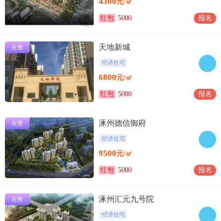
4300
元/㎡
红包
5000
报名
天地新城
在售
经济住宅
6800
元/㎡
红包
5000
报名
涿州德信御府
在售
经济住宅
9500
元/㎡
红包
5000
报名
涿州汇元九号院
在售
经济住宅