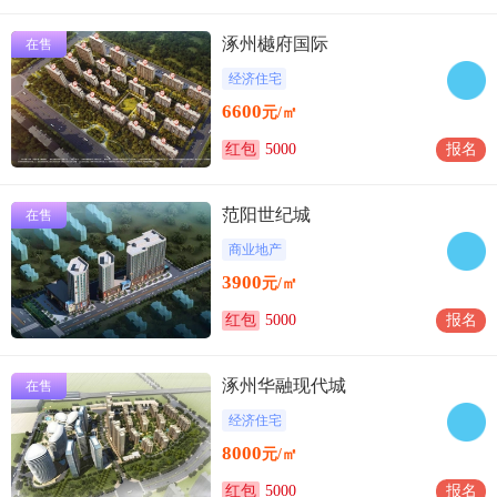
涿州樾府国际
在售
经济住宅
6600
元/㎡
红包
5000
报名
范阳世纪城
在售
商业地产
3900
元/㎡
红包
5000
报名
涿州华融现代城
在售
经济住宅
8000
元/㎡
红包
5000
报名