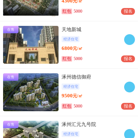
4300
元/㎡
红包
5000
报名
天地新城
在售
经济住宅
6800
元/㎡
红包
5000
报名
涿州德信御府
在售
经济住宅
9500
元/㎡
红包
5000
报名
涿州汇元九号院
在售
经济住宅