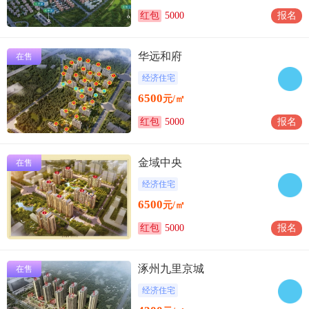
红包
5000
报名
华远和府
在售
经济住宅
6500
元/㎡
红包
5000
报名
金域中央
在售
经济住宅
6500
元/㎡
红包
5000
报名
涿州九里京城
在售
经济住宅