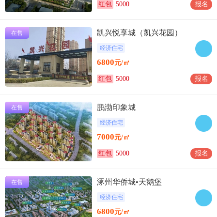
红包
5000
报名
凯兴悦享城（凯兴花园）
在售
经济住宅
6800
元/㎡
红包
5000
报名
鹏渤印象城
在售
经济住宅
7000
元/㎡
红包
5000
报名
涿州华侨城•天鹅堡
在售
经济住宅
6800
元/㎡