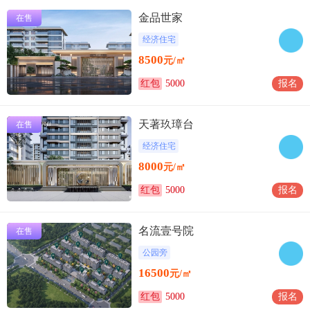
金品世家
在售
经济住宅
8500
元/㎡
红包
5000
报名
天著玖璋台
在售
经济住宅
8000
元/㎡
红包
5000
报名
名流壹号院
在售
公园旁
16500
元/㎡
红包
5000
报名