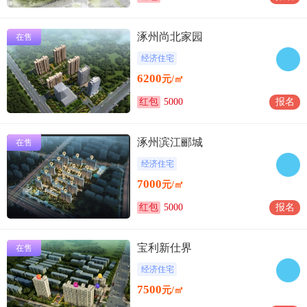
涿州尚北家园
在售
经济住宅
6200
元/㎡
红包
5000
报名
涿州滨江郦城
在售
经济住宅
7000
元/㎡
红包
5000
报名
宝利新仕界
在售
经济住宅
7500
元/㎡