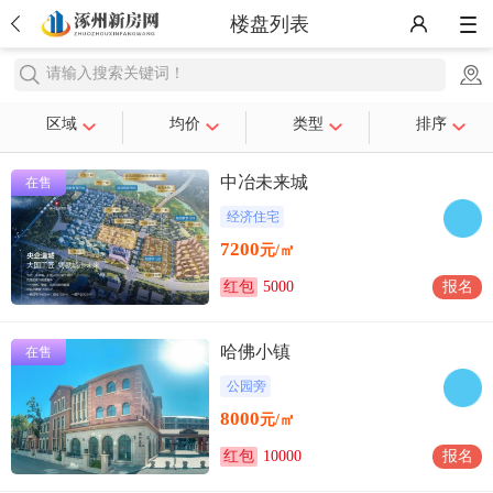
楼盘列表
请输入搜索关键词！
区域
均价
类型
排序
中冶未来城
在售
经济住宅
7200
元/㎡
红包
5000
报名
哈佛小镇
在售
公园旁
8000
元/㎡
红包
10000
报名