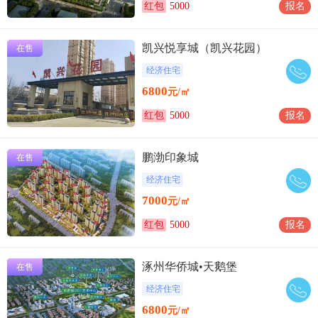
红包
5000
报名
凯兴悦享城（凯兴花园）
在售
经济住宅
6800
元/㎡
红包
5000
报名
鹏渤印象城
在售
经济住宅
7000
元/㎡
红包
5000
报名
涿州华侨城•天鹅堡
在售
经济住宅
6800
元/㎡