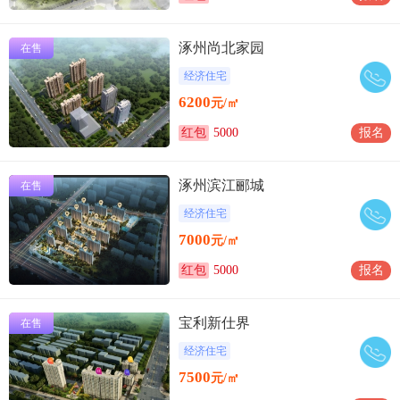
涿州尚北家园
在售
经济住宅
6200
元/㎡
红包
5000
报名
涿州滨江郦城
在售
经济住宅
7000
元/㎡
红包
5000
报名
宝利新仕界
在售
经济住宅
7500
元/㎡