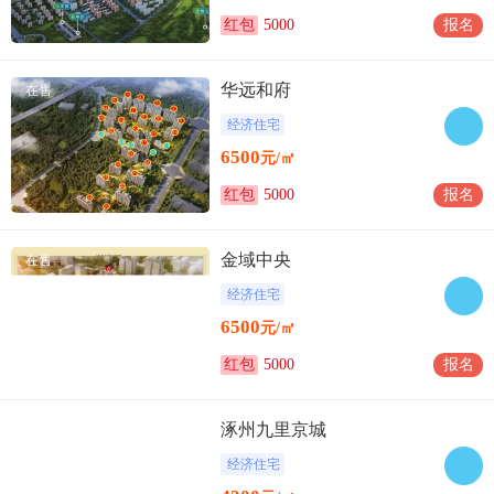
红包
5000
报名
华远和府
在售
经济住宅
6500
元/㎡
红包
5000
报名
金域中央
在售
经济住宅
6500
元/㎡
红包
5000
报名
涿州九里京城
在售
经济住宅