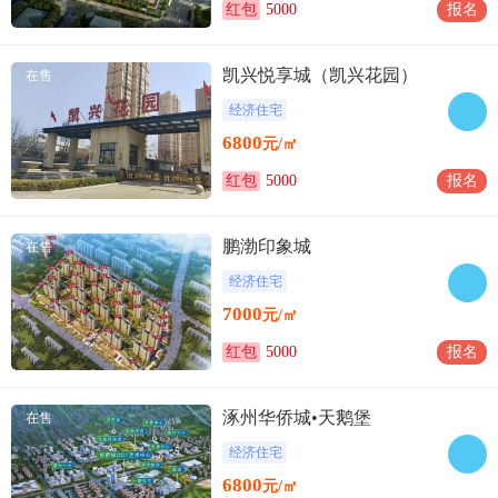
红包
5000
报名
凯兴悦享城（凯兴花园）
在售
经济住宅
6800
元/㎡
红包
5000
报名
鹏渤印象城
在售
经济住宅
7000
元/㎡
红包
5000
报名
涿州华侨城•天鹅堡
在售
经济住宅
6800
元/㎡