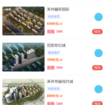
涿州樾府国际
在售
经济住宅
6600
元/㎡
红包
5000
报名
范阳世纪城
在售
商业地产
3900
元/㎡
红包
5000
报名
涿州华融现代城
在售
经济住宅
8000
元/㎡
红包
5000
报名