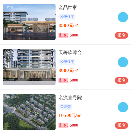
金品世家
在售
经济住宅
8500
元/㎡
红包
5000
报名
天著玖璋台
在售
经济住宅
8000
元/㎡
红包
5000
报名
名流壹号院
在售
公园旁
16500
元/㎡
红包
5000
报名