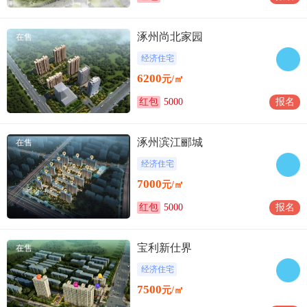
涿州尚北家园
在售
经济住宅
6200
元/㎡
红包
5000
报名
涿州滨江郦城
在售
经济住宅
7000
元/㎡
红包
5000
报名
宝利新仕界
在售
经济住宅
7500
元/㎡