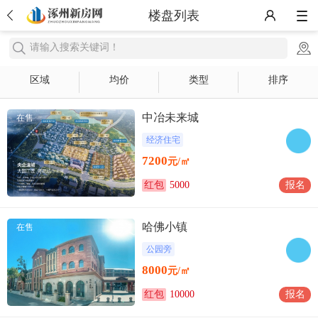
楼盘列表
请输入搜索关键词！
区域
均价
类型
排序
中冶未来城
在售
经济住宅
7200
元/㎡
红包
5000
报名
哈佛小镇
在售
公园旁
8000
元/㎡
红包
10000
报名