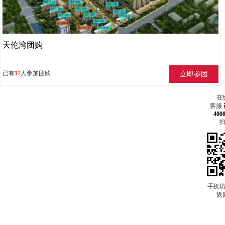
天伦湾团购
已有
17
人参加团购
在
客服
400
手机
返