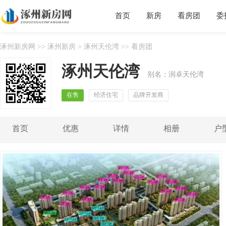
首页
新房
看房团
委
涿州新房网
>>
涿州新房
>
涿州天伦湾
>> 看房团
涿州天伦湾
别名：润卓天伦湾
在售
经济住宅
品牌开发商
首页
优惠
详情
相册
户