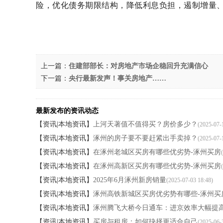
险，优化债务期限结构，降低利息负担，遏制增量
上一篇：
住建部部长：对房地产市场企稳回升充满信心
下一篇：
央行最新发声！事关房地产……
最新发布的资讯动态
【资讯|本地资讯】
上河天著值不值得买？房价多少？
(2025-07-
【资讯|本地资讯】
涿州的房子要不要赶紧出手卖掉？
(2025-07-
【资讯|本地资讯】
在涿州老城区买房有哪些优劣势-涿州买房
【资讯|本地资讯】
在涿州高新区买房有哪些优劣势-涿州买房
【资讯|本地资讯】
2025年6月涿州新房销量
(2025-07-03 18:48)
【资讯|本地资讯】
涿州高铁新城区买房优劣势有哪些-涿州买
【资讯|本地资讯】
涿州腾飞大桥今日通车：进京效率大幅提
【资讯|本地资讯】
买房与租房：如何抉择更适合自己
(2025-06-