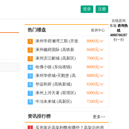
登录
注册
在线咨询
客服
咨询热
热门楼盘
新房中心
线
4008760287
扫一扫
1
涿州学府澜湾三期 (开发
8000元/㎡
区)
2
涿州樾府国际 (高铁新
6600元/㎡
城)
3
涿州滨江郦城 (高新区)
7000元/㎡
4
哈佛小镇 (东仙坡镇)
8000元/㎡
5
涿州华侨城•天鹅堡 (高
6800元/㎡
新区)
6
华远和府 (高铁新城)
6500元/㎡
7
涿州上河天著 (双塔区)
6000元/㎡
8
中冶未来城 (高新区)
7200元/㎡
资讯排行榜
更多>>
1
买房靠近高架利弊有哪些？高架边的房