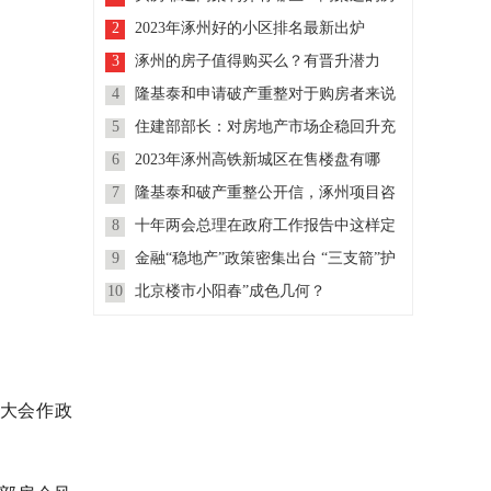
子几楼不吵？
2
2023年涿州好的小区排名最新出炉
3
涿州的房子值得购买么？有晋升潜力
么？
4
隆基泰和申请破产重整对于购房者来说
是好事么？
5
住建部部长：对房地产市场企稳回升充
满信心
6
2023年涿州高铁新城区在售楼盘有哪
些？
7
隆基泰和破产重整公开信，涿州项目咨
询热线全天开放
8
十年两会总理在政府工作报告中这样定
调房地产
9
金融“稳地产”政策密集出台 “三支箭”护
航房地产市场平稳运行
10
北京楼市小阳春”成色几何？
向大会作政