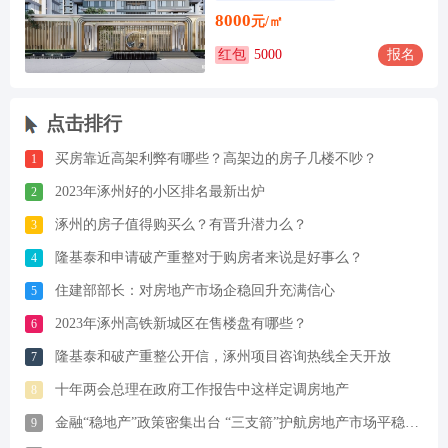
8000
元/㎡
红包
5000
报名
点击排行
买房靠近高架利弊有哪些？高架边的房子几楼不吵？
1
2023年涿州好的小区排名最新出炉
2
涿州的房子值得购买么？有晋升潜力么？
3
隆基泰和申请破产重整对于购房者来说是好事么？
4
住建部部长：对房地产市场企稳回升充满信心
5
2023年涿州高铁新城区在售楼盘有哪些？
6
隆基泰和破产重整公开信，涿州项目咨询热线全天开放
7
十年两会总理在政府工作报告中这样定调房地产
8
金融“稳地产”政策密集出台 “三支箭”护航房地产市场平稳运行
9