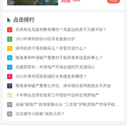
红包
5000
报名
点击排行
买房靠近高架利弊有哪些？高架边的房子几楼不吵？
1
2023年涿州好的小区排名最新出炉
2
涿州的房子值得购买么？有晋升潜力么？
3
隆基泰和申请破产重整对于购房者来说是好事么？
4
住建部部长：对房地产市场企稳回升充满信心
5
2023年涿州高铁新城区在售楼盘有哪些？
6
隆基泰和破产重整公开信，涿州项目咨询热线全天开放
7
十年两会总理在政府工作报告中这样定调房地产
8
金融“稳地产”政策密集出台 “三支箭”护航房地产市场平稳运行
9
北京楼市小阳春”成色几何？
10