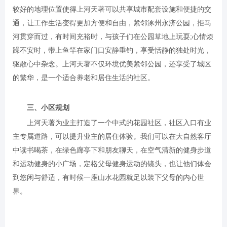
较好的地理位置使得上河天著可以共享城市配套设施和便捷的交
通，让工作生活变得更加方便和自由，紧邻涿州永济公园，拒马
河贯穿而过，有时间充裕时，与孩子们在公园草地上玩耍;心情烦
躁不安时，带上鱼竿在家门口安静垂钓，享受恬静的独处时光，
驱散心中杂念。上河天著不仅环境优美紧邻公园，还享受了城区
的繁华，是一个适合养老和居住生活的社区。
三、小区规划
上河天著为业主打造了一个中式的花园社区，社区入口有业
主专属道路，可以提升业主的居住体验。我们可以在大自然客厅
中读书喝茶，在绿色廊亭下和朋友聊天，在空气清新的健身步道
和运动健身的小广场，定格父母健身运动的镜头，也让他们体会
到悠闲与舒适，有时候一座山水花园就足以装下父母的内心世
界。