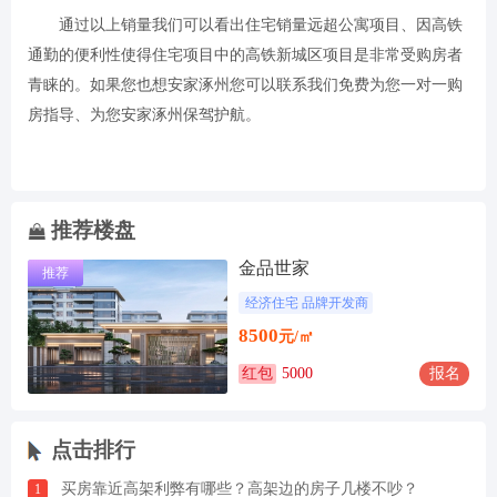
通过以上销量我们可以看出住宅销量远超公寓项目、因高铁
通勤的便利性使得住宅项目中的高铁新城区项目是非常受购房者
青睐的。如果您也想安家涿州您可以联系我们免费为您一对一购
房指导、为您安家涿州保驾护航。
推荐楼盘
金品世家
推荐
经济住宅 品牌开发商
8500
元/㎡
红包
5000
报名
点击排行
买房靠近高架利弊有哪些？高架边的房子几楼不吵？
1