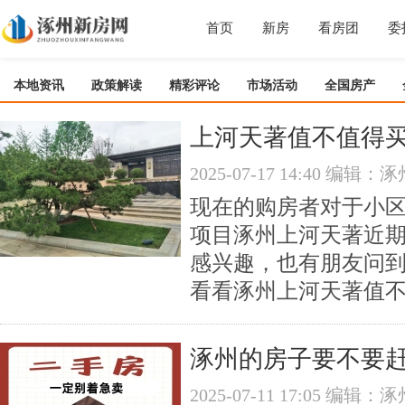
首页
新房
看房团
委
本地资讯
政策解读
精彩评论
市场活动
全国房产
上河天著值不值得
2025-07-17 14:40 编
现在的购房者对于小
项目涿州上河天著​近
感兴趣，也有朋友问
看看涿州上河天著值
涿州的房子要不要
2025-07-11 17:05 编